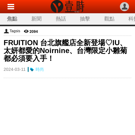
焦點
新聞
熱話
抽擊
觀點
科
2094
Tagsis
FRUITION 台北旗艦店全新登場♡IU、
太妍都愛的Noirnine、台灣限定小雛菊
都必須要入手！
2024-03-11
時尚