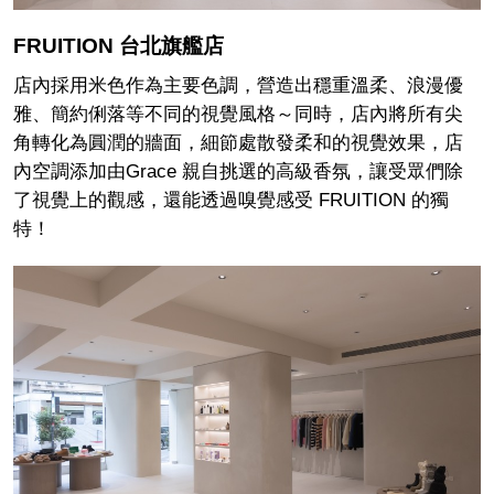
FRUITION 台北旗艦店
店內採用米色作為主要色調，營造出穩重溫柔、浪漫優
雅、簡約俐落等不同的視覺風格～同時，店內將所有尖
角轉化為圓潤的牆面，細節處散發柔和的視覺效果，店
內空調添加由Grace 親自挑選的高級香氛，讓受眾們除
了視覺上的觀感，還能透過嗅覺感受 FRUITION 的獨
特！