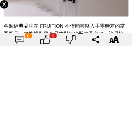
各類經典品牌在 FRUITION 不僅能輕鬆入手零時差的當
季新品，也能找到齊全尺寸與特殊配件及包款～論是擁
0
0
有人間 AI 稱號的韓星 IVE 張員瑛所帶起風潮的「胖胖麵
包拖鞋」，至經典的雪地靴、厚底橡膠雨靴，或是特殊
防寒鞋款都與開幕同步進駐 FRUITION！