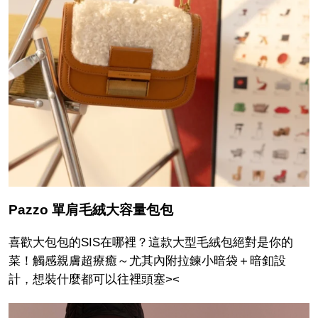
Pazzo 單肩毛絨大容量包包
喜歡大包包的SIS在哪裡？這款大型毛絨包絕對是你的
菜！觸感親膚超療癒～尤其內附拉鍊小暗袋＋暗釦設
計，想裝什麼都可以往裡頭塞><