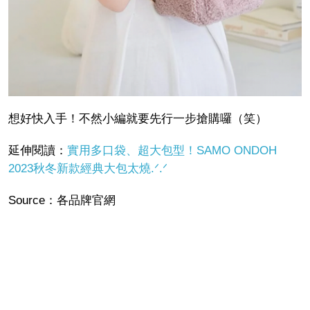
想好快入手！不然小編就要先行一步搶購囉（笑）
延伸閱讀：
實用多口袋、超大包型！SAMO ONDOH
2023秋冬新款經典大包太燒.ᐟ‪.ᐟ
Source
：各品牌官網