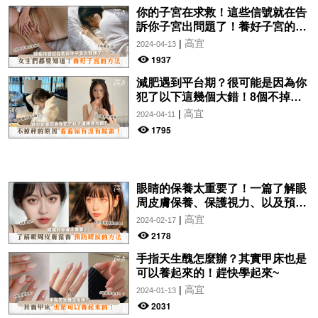
你的子宮在求救！這些信號就在告
訴你子宮出問題了！養好子宮的方
法，女生們都要知道！
|
高宜
2024-04-13
1937
減肥遇到平台期？很可能是因為你
犯了以下這幾個大錯！8個不掉秤
的原因，看看你有沒有踩雷！
|
高宜
2024-04-11
1795
眼睛的保養太重要了！一篇了解眼
周皮膚保養、保護視力、以及預防
眼紋的方法~
|
高宜
2024-02-17
2178
手指天生醜怎麼辦？其實甲床也是
可以養起來的！趕快學起來~
|
高宜
2024-01-13
2031