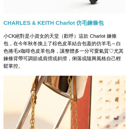
CHARLES & KEITH Charlot 仿毛鍊條包
小CK絕對是小資女的天堂（歡呼）這款 Charlot 鍊條
包，在今年秋冬換上了棕色皮革結合包蓋的仿羊毛～白
色捲毛x咖啡色皮革包身，讓整體多一分可愛氣質♡尤其
鍊條背帶可調節成肩揹或斜揹，俐落或隨興風格自己輕
鬆掌控。