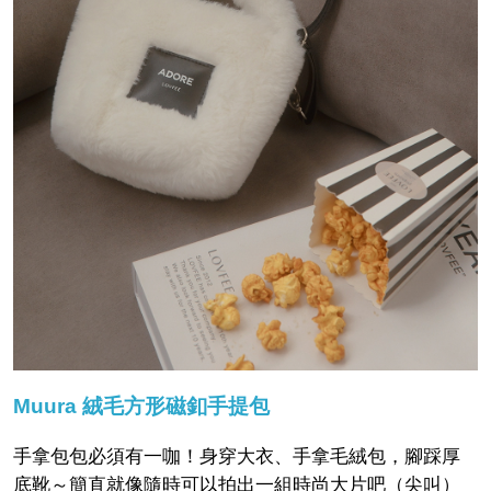
Muura 絨毛方形磁釦手提包
手拿包包必須有一咖！身穿大衣、手拿毛絨包，腳踩厚
底靴～簡直就像隨時可以拍出一組時尚大片吧（尖叫）