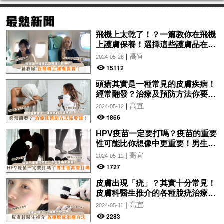
飛機上太乾了！？一篇教你在飛機
上護膚保養！選擇這些護膚品在飛
機上使用吧！
|
高宜
2024-05-26
15112
頭瘡其實是一種常見的皮膚疾病！
經常翻發？治療及預防方法你要
知！
|
高宜
2024-05-12
1866
HPV疫苗一定要打嗎？疫苗的重要
性可能比你想像中更重要！男生也
需要打嗎？
|
高宜
2024-05-11
1727
皮膚出現「疣」？其實十分常見！
皮膚科醫生推介的各種脫疣治療方
法分析！讓你一文了解~
|
高宜
2024-05-11
2283