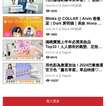
府加快納入藥物名冊，助患者及早
|
Stars-HK娛網
2026-08-07
受惠
1835
Winka @ COLLAR｜Arvin 曾傲
棐｜Dark 黃明德｜表妹 Ｍona 8
月29日起登陸L5維港空中花園 |
|
Stars-HK娛網
2026-08-07
wwwtc mall 首度呈獻「Music
1885
Wave By The Harbo
揭曉寶雅上半年必買美妝品
Top10！人人都有的氣墊、定妝噴
霧、保養品～幫你找到最值得入手
|
Tagsis
2024-07-26
的好物♡
6919
用色彩為奧運加油！2024巴黎奧運
官方色「薰衣草紫」單品特搜♡讓
你從頭到腳、隨時充滿奧運氛圍～
|
Tagsis
2024-07-26
10237
載入更多