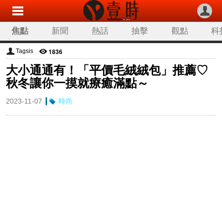
焦點
新聞
熱話
抽擊
觀點
科
1836
Tagsis
大小通通有！「平價毛絨絨包」推薦♡
秋冬讓你一摸就療癒滿點～
2023-11-07
時尚