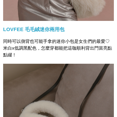
LOVFEE 毛毛絨迷你兩用包
同時可以側背也可能手拿的迷你小包是女生們的最愛♡
米白x低調黑配色，怎麼穿都能把這咖順利背出門當亮點
點綴！