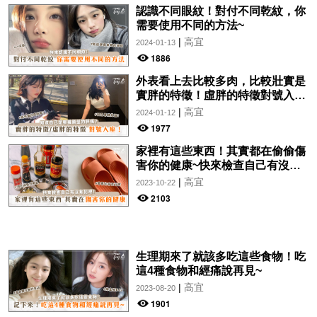
認識不同眼紋！對付不同乾紋，你
需要使用不同的方法~
|
高宜
2024-01-13
1886
外表看上去比較多肉，比較壯實是
實胖的特徵！虛胖的特徵對號入
座！
|
高宜
2024-01-12
1977
家裡有這些東西！其實都在偷偷傷
害你的健康~快來檢查自己有沒有
犯吧！
|
高宜
2023-10-22
2103
生理期來了就該多吃這些食物！吃
這4種食物和經痛說再見~
|
高宜
2023-08-20
1901