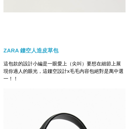
ZARA 鏤空人造皮草包
這包款的設計小編是一眼愛上（尖叫）要想在細節上展
現你過人的眼光，這鏤空設計x毛毛內容包絕對是萬中選
一！！