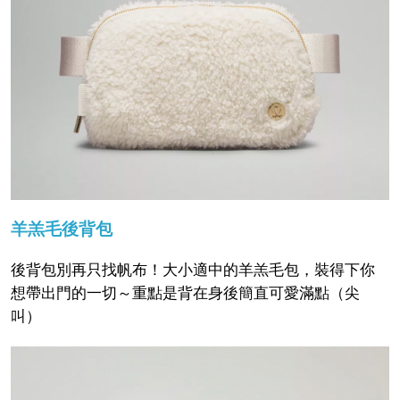
羊羔毛後背包
後背包別再只找帆布！大小適中的羊羔毛包，裝得下你
想帶出門的一切～重點是背在身後簡直可愛滿點（尖
叫）