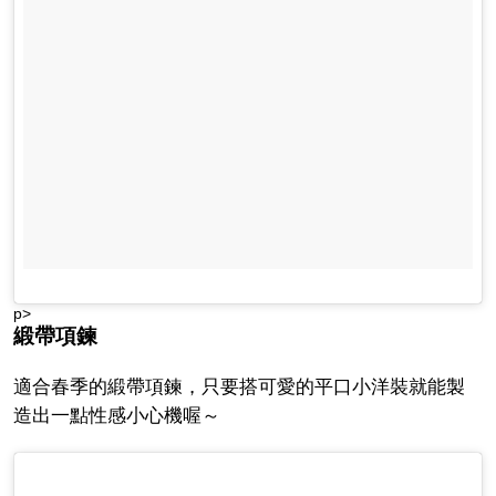
p>
緞帶項鍊
適合春季的緞帶項鍊，只要搭可愛的平口小洋裝就能製
造出一點性感小心機喔～