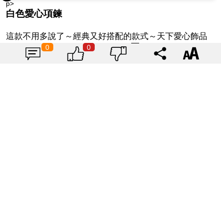
p>
白色愛心項鍊
這款不用多說了～經典又好搭配的款式～天下愛心飾品
0
0
何其多，但要不俗氣又耐看，實在不容易呀～這一顆就
很美！SIS說是不是！