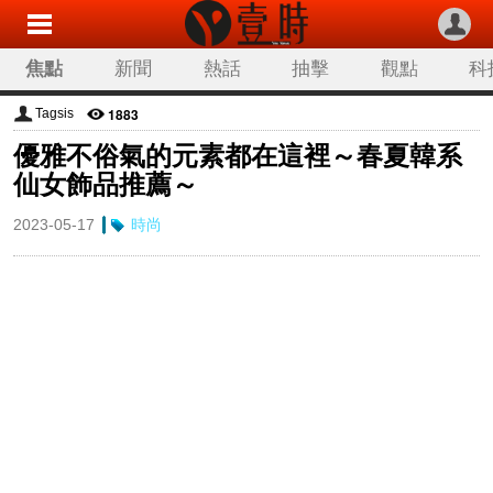
焦點
新聞
熱話
抽擊
觀點
科
1883
Tagsis
優雅不俗氣的元素都在這裡～春夏韓系
仙女飾品推薦～
2023-05-17
時尚