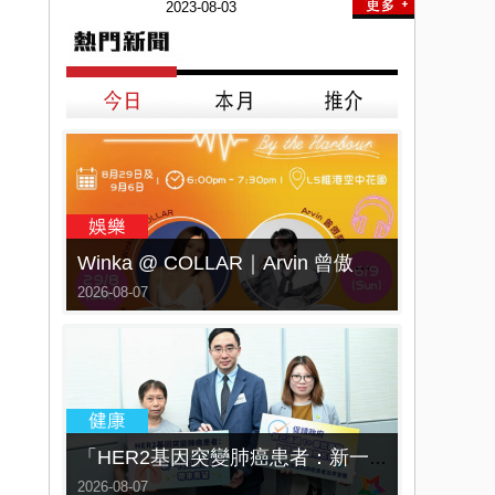
2023-08-03
Winka @ COLLAR｜Arvin 曾傲棐｜Dark 黃明德｜表妹 Ｍona 8月29日起登陸L5維港空中花園 | wwwtc mall 首度呈獻「Music Wave By The Harbo
2026-08-07
「HER2基因突變肺癌患者：新一代口服標靶藥帶來希望」， 促請政府加快納入藥物名冊，助患者及早受惠
2026-08-07