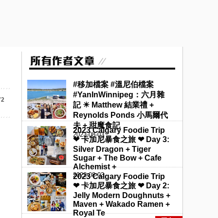
#移加檔案 #溫尼伯檔案
#YanInWinnipeg：六月雜
72
記 ☀ Matthew 結業禮 +
Reynolds Ponds 小馬爾代
夫 + 甜魔食記
2023 Calgary Foodie Trip
2023-08-03
❤ 卡加尼暴食之旅 ❤ Day 3:
Silver Dragon + Tiger
Sugar + The Bow + Cafe
Alchemist +
2023-08-03
2023 Calgary Foodie Trip
❤ 卡加尼暴食之旅 ❤ Day 2:
Jelly Modern Doughnuts +
Maven + Wakado Ramen +
Royal Te