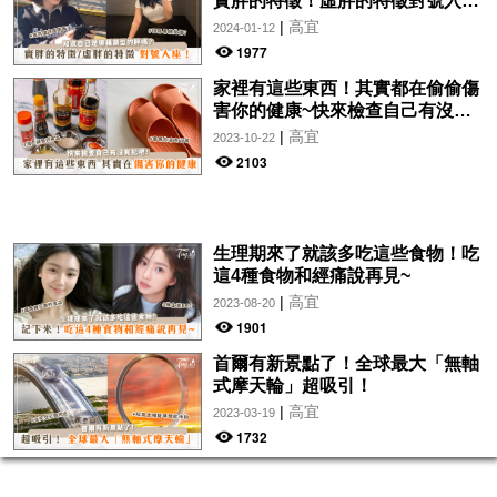
實胖的特徵！虛胖的特徵對號入
座！
|
高宜
2024-01-12
1977
家裡有這些東西！其實都在偷偷傷
害你的健康~快來檢查自己有沒有
犯吧！
|
高宜
2023-10-22
2103
生理期來了就該多吃這些食物！吃
這4種食物和經痛說再見~
|
高宜
2023-08-20
1901
首爾有新景點了！全球最大「無軸
式摩天輪」超吸引！
|
高宜
2023-03-19
1732