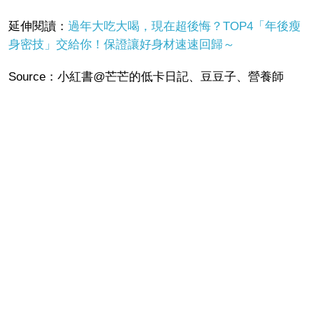
延伸閱讀：
過年大吃大喝，現在超後悔？TOP4「年後瘦
身密技」交給你！保證讓好身材速速回歸～
Source：小紅書@芒芒的低卡日記、豆豆子、營養師