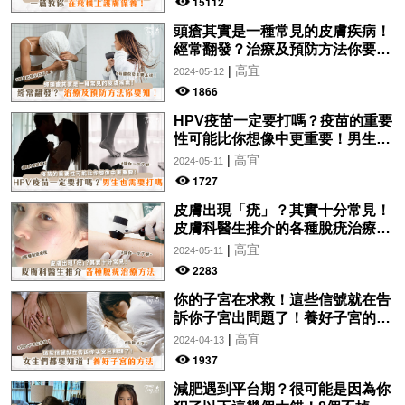
15112
頭瘡其實是一種常見的皮膚疾病！
經常翻發？治療及預防方法你要
知！
|
高宜
2024-05-12
1866
HPV疫苗一定要打嗎？疫苗的重要
性可能比你想像中更重要！男生也
需要打嗎？
|
高宜
2024-05-11
1727
皮膚出現「疣」？其實十分常見！
皮膚科醫生推介的各種脫疣治療方
法分析！讓你一文了解~
|
高宜
2024-05-11
2283
你的子宮在求救！這些信號就在告
訴你子宮出問題了！養好子宮的方
法，女生們都要知道！
|
高宜
2024-04-13
1937
減肥遇到平台期？很可能是因為你