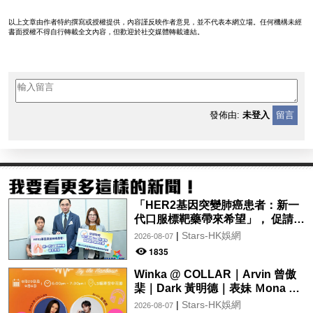
以上文章由作者特約撰寫或授權提供，內容謹反映作者意見，並不代表本網立場。任何機構未經
書面授權不得自行轉載全文內容，但歡迎於社交媒體轉載連結。
發佈由:
未登入
留言
「HER2基因突變肺癌患者：新一
代口服標靶藥帶來希望」， 促請政
府加快納入藥物名冊，助患者及早
|
Stars-HK娛網
2026-08-07
受惠
1835
Winka @ COLLAR｜Arvin 曾傲
棐｜Dark 黃明德｜表妹 Ｍona 8
月29日起登陸L5維港空中花園 |
|
Stars-HK娛網
2026-08-07