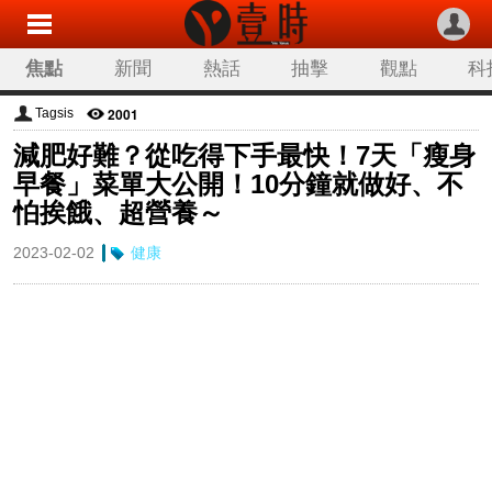
焦點
新聞
熱話
抽擊
觀點
科
2001
Tagsis
減肥好難？從吃得下手最快！7天「瘦身
早餐」菜單大公開！10分鐘就做好、不
怕挨餓、超營養～
2023-02-02
健康