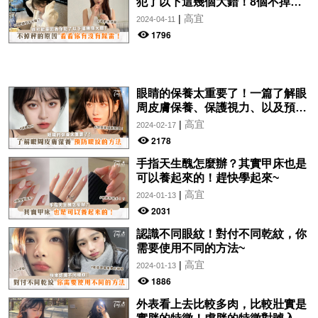
犯了以下這幾個大錯！8個不掉秤
的原因，看看你有沒有踩雷！
|
高宜
2024-04-11
1796
眼睛的保養太重要了！一篇了解眼
周皮膚保養、保護視力、以及預防
眼紋的方法~
|
高宜
2024-02-17
2178
手指天生醜怎麼辦？其實甲床也是
可以養起來的！趕快學起來~
|
高宜
2024-01-13
2031
認識不同眼紋！對付不同乾紋，你
需要使用不同的方法~
|
高宜
2024-01-13
1886
外表看上去比較多肉，比較壯實是