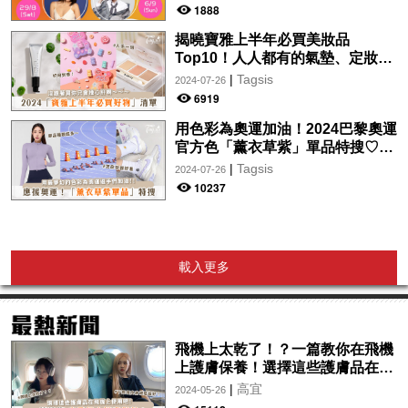
wwwtc mall 首度呈獻「Music
1888
Wave By The Harbo
揭曉寶雅上半年必買美妝品
Top10！人人都有的氣墊、定妝噴
霧、保養品～幫你找到最值得入手
|
Tagsis
2024-07-26
的好物♡
6919
用色彩為奧運加油！2024巴黎奧運
官方色「薰衣草紫」單品特搜♡讓
你從頭到腳、隨時充滿奧運氛圍～
|
Tagsis
2024-07-26
10237
載入更多
飛機上太乾了！？一篇教你在飛機
上護膚保養！選擇這些護膚品在飛
機上使用吧！
|
高宜
2024-05-26