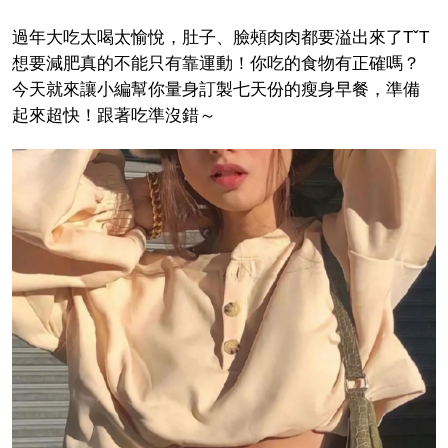
過年大吃太喝太愉悅，肚子、臉頰肉肉都要溢出來了TˇT
想要減肥真的不能只有靠運動！你吃的食物有正確嗎？
今天就來讓小編幫你量身訂製七天份的瘦身早餐，準備
起來超快！跟著吃準沒錯～