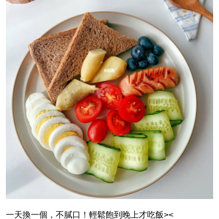
一天換一個，不膩口！輕鬆飽到晚上才吃飯><