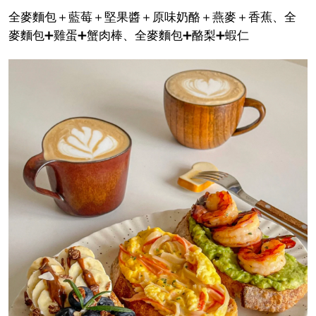
全麥麵包＋藍莓＋堅果醬＋原味奶酪＋燕麥＋香蕉、全
麥麵包➕雞蛋➕蟹肉棒、全麥麵包➕酪梨➕蝦仁