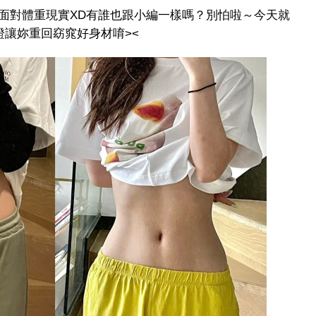
面對體重現實XD有誰也跟小編一樣嗎？別怕啦～今天就
證讓妳重回窈窕好身材唷><