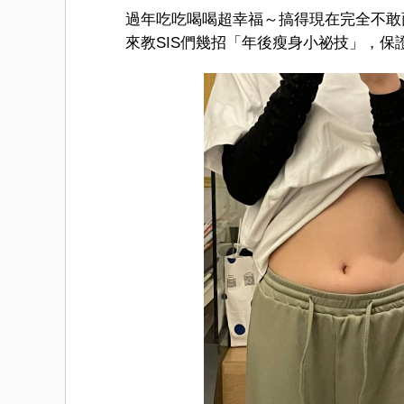
過年吃吃喝喝超幸福～搞得現在完全不敢
來教SIS們幾招「年後瘦身小祕技」，保