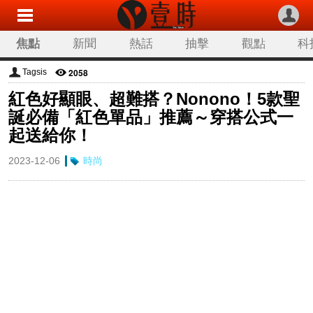
焦點
新聞
熱話
抽擊
觀點
科
2058
Tagsis
紅色好顯眼、超難搭？Nonono！5款聖
誕必備「紅色單品」推薦～穿搭公式一
起送給你！
2023-12-06
時尚