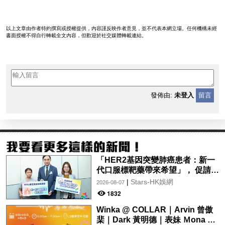
以上文章由作者特約撰寫或授權提供，內容謹反映作者意見，並不代表本網立場。任何機構未經
書面授權不得自行轉載全文內容，但歡迎於社交媒體轉載連結。
發佈由:
未登入
留言
「HER2基因突變肺癌患者：新一
代口服標靶藥帶來希望」， 促請政
府加快納入藥物名冊，助患者及早
|
Stars-HK娛網
2026-08-07
受惠
1832
Winka @ COLLAR｜Arvin 曾傲
棐｜Dark 黃明德｜表妹 Ｍona 8