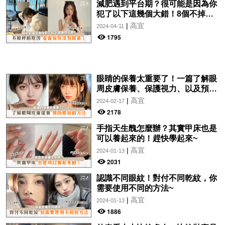
減肥遇到平台期？很可能是因為你
犯了以下這幾個大錯！8個不掉秤
的原因，看看你有沒有踩雷！
|
高宜
2024-04-11
1795
眼睛的保養太重要了！一篇了解眼
周皮膚保養、保護視力、以及預防
眼紋的方法~
|
高宜
2024-02-17
2178
手指天生醜怎麼辦？其實甲床也是
可以養起來的！趕快學起來~
|
高宜
2024-01-13
2031
認識不同眼紋！對付不同乾紋，你
需要使用不同的方法~
|
高宜
2024-01-13
1886