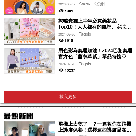
月29日起登陸L5維港空中花園 |
|
Stars-HK娛網
2026-08-07
wwwtc mall 首度呈獻「Music
1882
Wave By The Harbo
揭曉寶雅上半年必買美妝品
Top10！人人都有的氣墊、定妝噴
霧、保養品～幫你找到最值得入手
|
Tagsis
2024-07-26
的好物♡
6918
用色彩為奧運加油！2024巴黎奧運
官方色「薰衣草紫」單品特搜♡讓
你從頭到腳、隨時充滿奧運氛圍～
|
Tagsis
2024-07-26
10237
載入更多
飛機上太乾了！？一篇教你在飛機
上護膚保養！選擇這些護膚品在飛