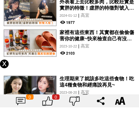
外表看上去比較多肉，比較壯實是
實胖的特徵！虛胖的特徵對號入
座！
|
高宜
2024-01-12
1977
家裡有這些東西！其實都在偷偷傷
害你的健康~快來檢查自己有沒有
犯吧！
|
高宜
2023-10-22
2103
生理期來了就該多吃這些食物！吃
這4種食物和經痛說再見~
|
高宜
2023-08-20
0
0
1901
首爾有新景點了！全球最大「無軸
式摩天輪」超吸引！
|
高宜
2023-03-19
1732