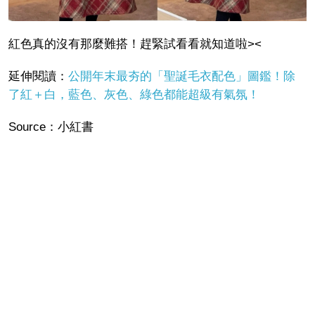
紅色真的沒有那麼難搭！趕緊試看看就知道啦><
延伸閱讀：
公開年末最夯的「聖誕毛衣配色」圖鑑！除
了紅＋白，藍色、灰色、綠色都能超級有氣氛！
Source：小紅書