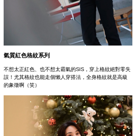
氣質紅色格紋系列
不想太正紅色、也不想太霸氣的SIS，穿上格紋絕對零失
誤！尤其格紋也能走個懶人穿搭法，全身格紋就是高級
的象徵啊（笑）