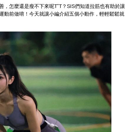
，怎麼還是瘦不下來呢TˇT？SIS們知道拉筋也有助於讓
運動前做唷！今天就讓小編介紹五個小動作，輕輕鬆鬆就