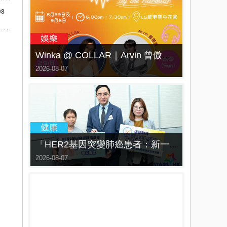
08
Winka @ COLLAR｜Arvin 曾傲棐｜Dark 黃明德｜表妹 Ｍona 8月29日起登陸L5維港空中花園 | wwwtc mall 首度呈獻「Music Wave By The Harbo
2026-08-07
「HER2基因突變肺癌患者：新一代口服標靶藥帶來希望」， 促請政府加快納入藥物名冊，助患者及早受惠
2026-08-07