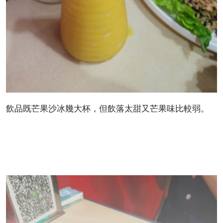
飲品既芒果沙冰幾大杯，但飲落太甜又芒果味比較弱。