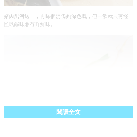
豬肉船河送上，再睇個湯係夠深色既，但一飲就只有怪
怪既鹹味兼冇咩鮮味。
閱讀全文