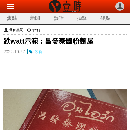
焦點
新聞
熱話
抽擊
觀點
科技
生活
旅遊
流行
娛樂
1795
迷你黑洞
跌watt示範 : 昌發泰國粉麵屋
讀者來稿
專欄分類
2022-10-27
飲食