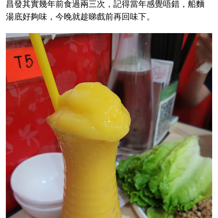
昌發其實幾年前食過兩三次，記得當年感覺唔錯，船麵
湯底好夠味，今晚就趁睇戲前再回味下。