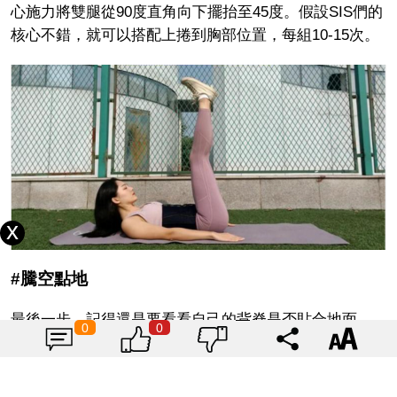
心施力將雙腿從90度直角向下擺抬至45度。假設SIS們的
核心不錯，就可以搭配上捲到胸部位置，每組10-15次。
#騰空點地
最後一步，記得還是要看看自己的背脊是否貼合地面
0
0
唷！簡單來說就是「背後的動動要全部填滿」，不然會
直接造成尾椎的負擔唷TˇT然後上胸微微向內捲，接著搭
配呼吸雙腳交替上抬點地，連續10-15次。