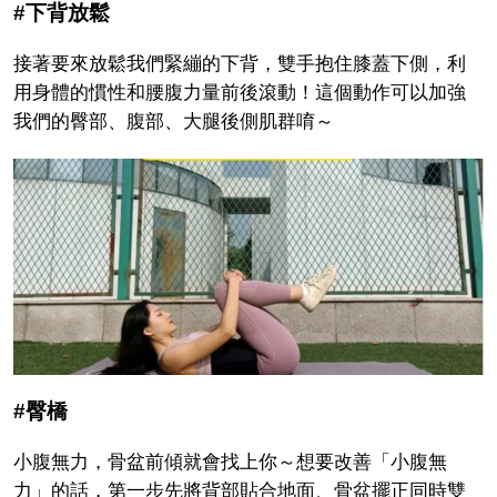
#下背放鬆
接著要來放鬆我們緊繃的下背，雙手抱住膝蓋下側，利
用身體的慣性和腰腹力量前後滾動！這個動作可以加強
我們的臀部、腹部、大腿後側肌群唷～
#臀橋
小腹無力，骨盆前傾就會找上你～想要改善「小腹無
力」的話，第一步先將背部貼合地面、骨盆擺正同時雙