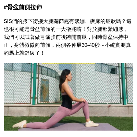
#骨盆前側拉伸
SIS們的胯下銜接大腿關節處有緊繃、痠麻的症狀嗎？這
也很可能是骨盆前傾的一大徵兆唷！對於腿部緊繃感，
我們可以試著做弓箭步前後跨開前腿，同時骨盆保持中
正，身體微微向前傾，兩側各伸展30-40秒～小編實測真
的馬上就舒緩了！