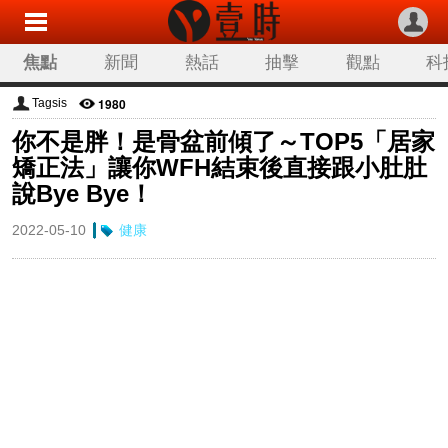
焦點
新聞
熱話
抽擊
觀點
科
1980
Tagsis
你不是胖！是骨盆前傾了～TOP5「居家
矯正法」讓你WFH結束後直接跟小肚肚
說Bye Bye！
2022-05-10
健康