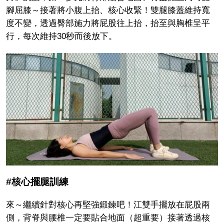
腳屈膝～接著將小腹上抬、核心收緊！雙腿膝蓋維持寬
度不變，透過臀部施力將屁股往上抬，抬至與胸椎呈平
行，每次維持30秒而後放下。
#核心擺腿訓練
來～繼續針對核心再堅強鍛鍊吧！江雙手擺放在屁股兩
側，背脊與腰椎一定要貼合地面（超重要）接著透過核