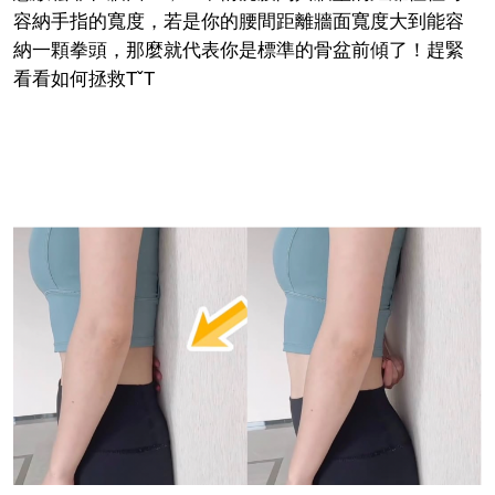
容納手指的寬度，若是你的腰間距離牆面寬度大到能容
納一顆拳頭，那麼就代表你是標準的骨盆前傾了！趕緊
看看如何拯救TˇT