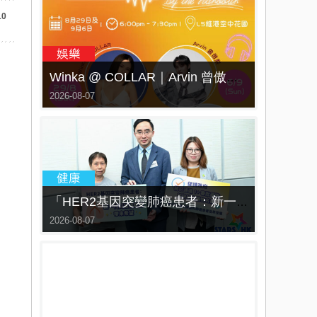
10
Winka @ COLLAR｜Arvin 曾傲棐｜Dark 黃明德｜表妹 Ｍona 8月29日起登陸L5維港空中花園 | wwwtc mall 首度呈獻「Music Wave By The Harbo
2026-08-07
「HER2基因突變肺癌患者：新一代口服標靶藥帶來希望」， 促請政府加快納入藥物名冊，助患者及早受惠
2026-08-07