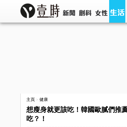
主頁
健康
>
想瘦身就更該吃！韓國歐膩們推
吃？！