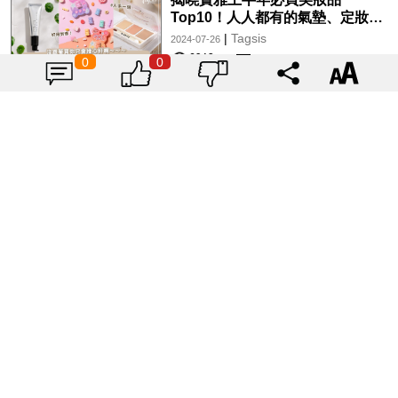
Top10！人人都有的氣墊、定妝噴
霧、保養品～幫你找到最值得入手
|
Tagsis
2024-07-26
的好物♡
6918
0
0
用色彩為奧運加油！2024巴黎奧運
官方色「薰衣草紫」單品特搜♡讓
你從頭到腳、隨時充滿奧運氛圍～
|
Tagsis
2024-07-26
10237
載入更多