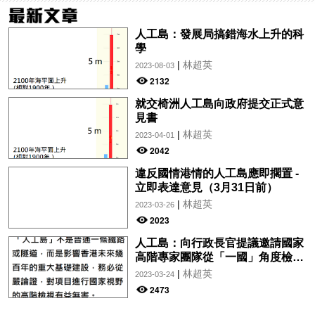
人工島：發展局搞錯海水上升的科
學
|
林超英
2023-08-03
2132
就交椅洲人工島向政府提交正式意
見書
|
林超英
2023-04-01
2042
違反國情港情的人工島應即擱置 -
立即表達意見（3月31日前）
|
林超英
2023-03-26
2023
人工島：向行政長官提議邀請國家
高階專家團隊從「一國」角度檢視
項目
|
林超英
2023-03-24
2473