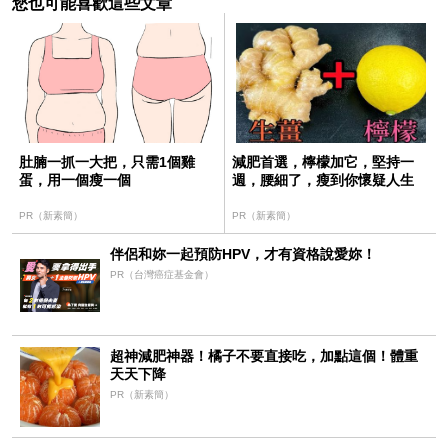
您也可能喜歡這些文章
肚腩一抓一大把，只需1個雞
減肥首選，檸檬加它，堅持一
蛋，用一個瘦一個
週，腰細了，瘦到你懷疑人生
PR（新素簡）
PR（新素簡）
伴侶和妳一起預防HPV，才有資格說愛妳！
PR（台灣癌症基金會）
超神減肥神器！橘子不要直接吃，加點這個！體重
天天下降
PR（新素簡）