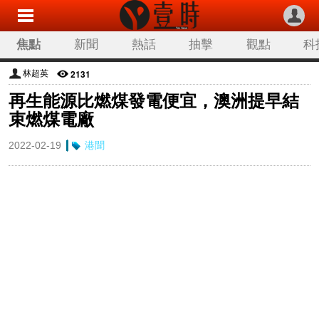
焦點
新聞
熱話
抽擊
觀點
科
2131
林超英
再生能源比燃煤發電便宜，澳洲提早結
束燃煤電廠
2022-02-19
港聞