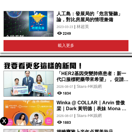
人工島：發展局的「危言聳聽」
論，對比房屋局的情理兼備
|
林超英
2023-03-23
2249
載入更多
「HER2基因突變肺癌患者：新一
代口服標靶藥帶來希望」， 促請政
府加快納入藥物名冊，助患者及早
|
Stars-HK娛網
2026-08-07
受惠
1834
Winka @ COLLAR｜Arvin 曾傲
棐｜Dark 黃明德｜表妹 Ｍona 8
月29日起登陸L5維港空中花園 |
|
Stars-HK娛網
2026-08-07
wwwtc mall 首度呈獻「Music
1883
Wave By The Harbo
揭曉寶雅上半年必買美妝品