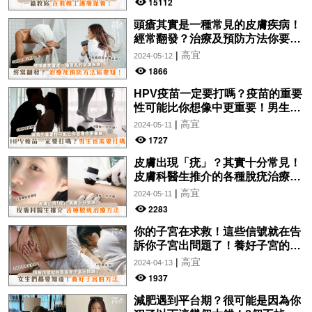
15112
頭瘡其實是一種常見的皮膚疾病！
經常翻發？治療及預防方法你要
知！
|
高宜
2024-05-12
1866
HPV疫苗一定要打嗎？疫苗的重要
性可能比你想像中更重要！男生也
需要打嗎？
|
高宜
2024-05-11
1727
皮膚出現「疣」？其實十分常見！
皮膚科醫生推介的各種脫疣治療方
法分析！讓你一文了解~
|
高宜
2024-05-11
2283
你的子宮在求救！這些信號就在告
訴你子宮出問題了！養好子宮的方
法，女生們都要知道！
|
高宜
2024-04-13
1937
減肥遇到平台期？很可能是因為你