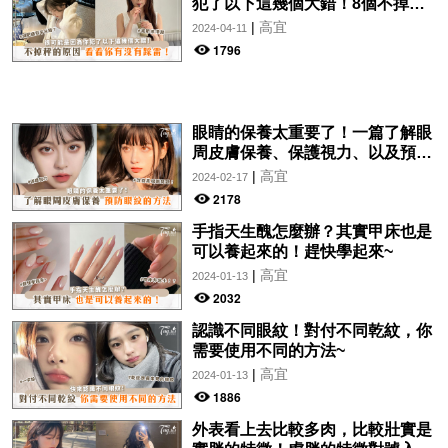
犯了以下這幾個大錯！8個不掉秤
的原因，看看你有沒有踩雷！
|
高宜
2024-04-11
1796
眼睛的保養太重要了！一篇了解眼
周皮膚保養、保護視力、以及預防
眼紋的方法~
|
高宜
2024-02-17
2178
手指天生醜怎麼辦？其實甲床也是
可以養起來的！趕快學起來~
|
高宜
2024-01-13
2032
認識不同眼紋！對付不同乾紋，你
需要使用不同的方法~
|
高宜
2024-01-13
1886
外表看上去比較多肉，比較壯實是