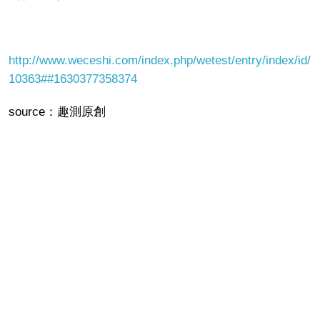
http://www.weceshi.com/index.php/wetest/entry/index/id/
10363##1630377358374
source：趣測原創