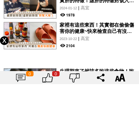
實胖的特徵！虛胖的特徵對號入
座！
|
高宜
2024-01-12
1978
家裡有這些東西！其實都在偷偷傷
害你的健康~快來檢查自己有沒有
犯吧！
|
高宜
2023-10-22
2104
生理期來了就該多吃這些食物！吃
0
0
這4種食物和經痛說再見~
|
高宜
2023-08-20
1901
首爾有新景點了！全球最大「無軸
式摩天輪」超吸引！
|
高宜
2023-03-19
1733