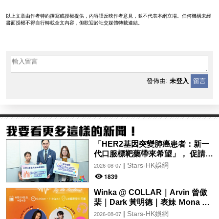
以上文章由作者特約撰寫或授權提供，內容謹反映作者意見，並不代表本網立場。任何機構未經
書面授權不得自行轉載全文內容，但歡迎於社交媒體轉載連結。
發佈由:
未登入
留言
「HER2基因突變肺癌患者：新一
代口服標靶藥帶來希望」， 促請政
府加快納入藥物名冊，助患者及早
|
Stars-HK娛網
2026-08-07
受惠
1839
Winka @ COLLAR｜Arvin 曾傲
棐｜Dark 黃明德｜表妹 Ｍona 8
月29日起登陸L5維港空中花園 |
|
Stars-HK娛網
2026-08-07