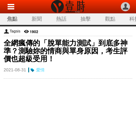
焦點
新聞
熱話
抽擊
觀點
科
1902
Tagsis
全網瘋傳的「脫單能力測試」到底多神
準？測驗妳的情商與單身原因，考生評
價也超級受用！
2021-08-31
愛情