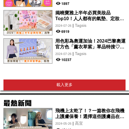
wwwtc mall 首度呈獻「Music
1897
Wave By The Harbo
揭曉寶雅上半年必買美妝品
Top10！人人都有的氣墊、定妝噴
霧、保養品～幫你找到最值得入手
|
Tagsis
2024-07-26
的好物♡
6919
用色彩為奧運加油！2024巴黎奧運
官方色「薰衣草紫」單品特搜♡讓
你從頭到腳、隨時充滿奧運氛圍～
|
Tagsis
2024-07-26
10237
載入更多
飛機上太乾了！？一篇教你在飛機
上護膚保養！選擇這些護膚品在飛
機上使用吧！
|
高宜
2024-05-26