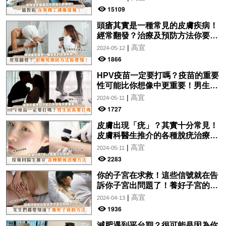
15109
頭瘡其實是一種常見的皮膚疾病！
經常翻發？治療及預防方法你要
知！
|
高宜
2024-05-12
1866
HPV疫苗一定要打嗎？疫苗的重要
性可能比你想像中更重要！男生也
需要打嗎？
|
高宜
2024-05-11
1727
皮膚出現「疣」？其實十分常見！
皮膚科醫生推介的各種脫疣治療方
法分析！讓你一文了解~
|
高宜
2024-05-11
2283
你的子宮在求救！這些信號就在告
訴你子宮出問題了！養好子宮的方
法，女生們都要知道！
|
高宜
2024-04-13
1936
減肥遇到平台期？很可能是因為你