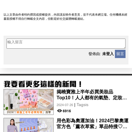
以上文章由作者特約撰寫或授權提供，內容謹反映作者意見，並不代表本網立場。任何機構未經
書面授權不得自行轉載全文內容，但歡迎於社交媒體轉載連結。
發佈由:
未登入
留言
揭曉寶雅上半年必買美妝品
Top10！人人都有的氣墊、定妝噴
霧、保養品～幫你找到最值得入手
|
Tagsis
2024-07-26
的好物♡
6916
用色彩為奧運加油！2024巴黎奧運
官方色「薰衣草紫」單品特搜♡讓