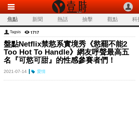
焦點
新聞
熱話
抽擊
觀點
科
1717
Tagsis
盤點Netflix禁慾系實境秀《慾罷不能2
Too Hot To Handle》網友呼聲最高五
名『可慾可甜』的性感參賽者們！
2021-07-14
愛情