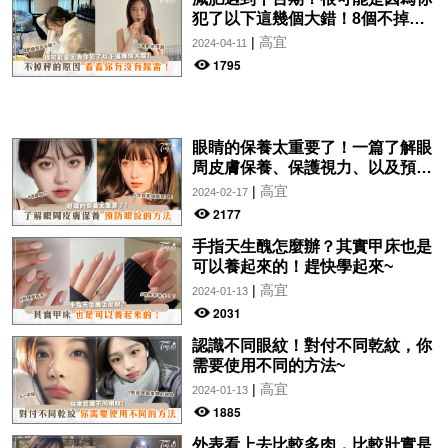
犯了以下這幾個大錯！8個不掉秤
的原因，看看你有沒有踩雷！
|
高宜
2024-04-11
1795
眼睛的保養太重要了！一篇了解眼
周皮膚保養、保護視力、以及預防
眼紋的方法~
|
高宜
2024-02-17
2177
手指天生醜怎麼辦？其實甲床也是
可以養起來的！趕快學起來~
|
高宜
2024-01-13
2031
認識不同眼紋！對付不同乾紋，你
需要使用不同的方法~
|
高宜
2024-01-13
1885
外表看上去比較多肉，比較壯實是