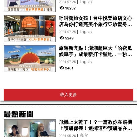
你從頭到腳、隨時充滿奧運氛圍～
|
Tagsis
2024-07-26
10237
呼叫獨旅女孩！台中悅樂旅店文心
店為你打造完美小旅行♡放鬆身心
的絕美住宿！交通便利、設計時
|
Tagsis
2024-07-25
尚，拍美照so easy～
5249
旅遊新亮點！澎湖超巨大「哈密瓜
候車亭」成最新打卡聖地，一秒走
入童話故事中♡
|
Tagsis
2024-07-25
2481
載入更多
飛機上太乾了！？一篇教你在飛機
上護膚保養！選擇這些護膚品在飛
機上使用吧！
|
高宜
2024-05-26