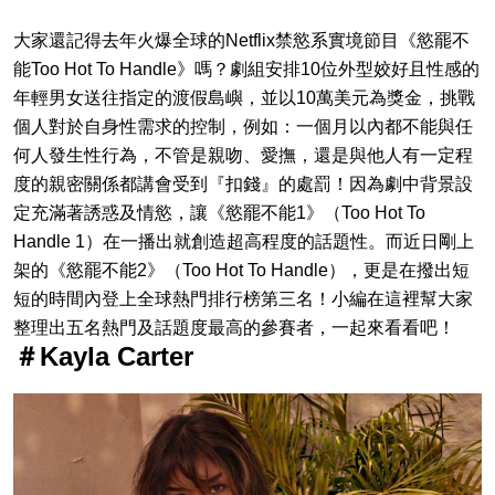
大家還記得去年火爆全球的Netflix禁慾系實境節目《慾罷不
能Too Hot To Handle》嗎？劇組安排10位外型姣好且性感的
年輕男女送往指定的渡假島嶼，並以10萬美元為獎金，挑戰
個人對於自身性需求的控制，例如：一個月以內都不能與任
何人發生性行為，不管是親吻、愛撫，還是與他人有一定程
度的親密關係都講會受到『扣錢』的處罰！因為劇中背景設
定充滿著誘惑及情慾，讓《慾罷不能1》（Too Hot To
Handle 1）在一播出就創造超高程度的話題性。而近日剛上
架的《慾罷不能2》（Too Hot To Handle），更是在撥出短
短的時間內登上全球熱門排行榜第三名！小編在這裡幫大家
整理出五名熱門及話題度最高的參賽者，一起來看看吧！
＃Kayla Carter