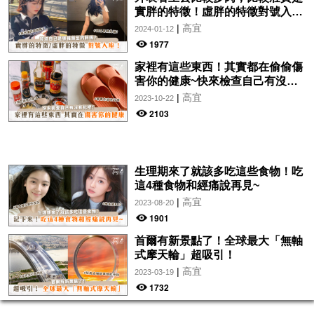
實胖的特徵！虛胖的特徵對號入
座！
|
高宜
2024-01-12
1977
家裡有這些東西！其實都在偷偷傷
害你的健康~快來檢查自己有沒有
犯吧！
|
高宜
2023-10-22
2103
生理期來了就該多吃這些食物！吃
這4種食物和經痛說再見~
|
高宜
2023-08-20
1901
首爾有新景點了！全球最大「無軸
式摩天輪」超吸引！
|
高宜
2023-03-19
1732