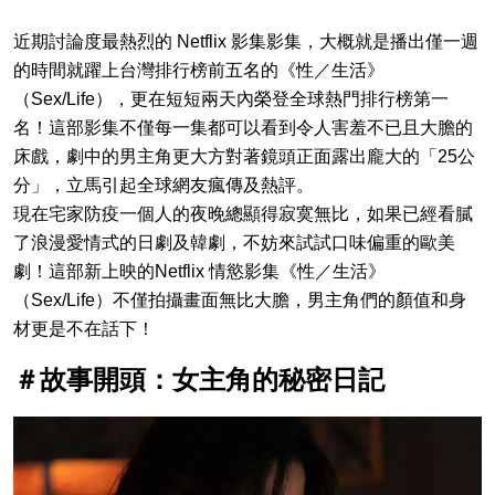
近期討論度最熱烈的 Netflix 影集影集，大概就是播出僅一週
的時間就躍上台灣排行榜前五名的《性／生活》
（Sex/Life），更在短短兩天內榮登全球熱門排行榜第一
名！這部影集不僅每一集都可以看到令人害羞不已且大膽的
床戲，劇中的男主角更大方對著鏡頭正面露出龐大的「25公
分」，立馬引起全球網友瘋傳及熱評。
現在宅家防疫一個人的夜晚總顯得寂寞無比，如果已經看膩
了浪漫愛情式的日劇及韓劇，不妨來試試口味偏重的歐美
劇！這部新上映的Netflix 情慾影集《性／生活》
（Sex/Life）不僅拍攝畫面無比大膽，男主角們的顏值和身
材更是不在話下！
＃故事開頭：女主角的秘密日記