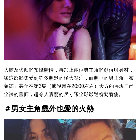
大膽及火辣的拍攝劇情，再加上兩位男主角的顏值與身材，
讓這部影集受到許多劇迷的極大關注，而劇中的男主角「布
萊德」甚至在第3集（據說是在20:00左右）大方的展現自己
全裸的畫面，超令人震驚的尺寸讓全球影迷瞬間看傻。
＃男女主角戲外也愛的火熱