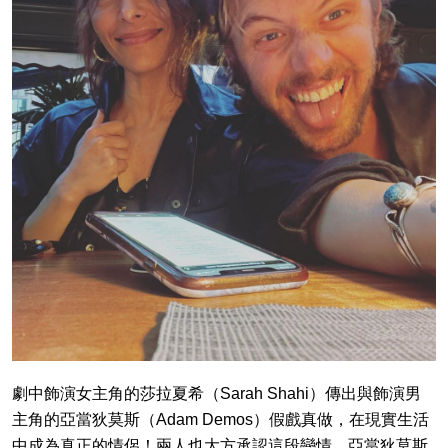
劇中飾演女主角的莎拉夏希（Sarah Shahi）傳出與飾演男
主角的亞當狄莫斯（Adam Demos）假戲真做，在現實生活
中成為真正的情侶！兩人也大方承認這段戀情，亞當狄莫斯