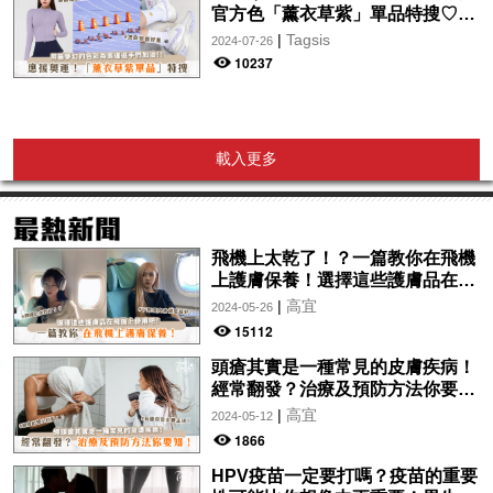
官方色「薰衣草紫」單品特搜♡讓
你從頭到腳、隨時充滿奧運氛圍～
|
Tagsis
2024-07-26
10237
載入更多
飛機上太乾了！？一篇教你在飛機
上護膚保養！選擇這些護膚品在飛
機上使用吧！
|
高宜
2024-05-26
15112
頭瘡其實是一種常見的皮膚疾病！
經常翻發？治療及預防方法你要
知！
|
高宜
2024-05-12
1866
HPV疫苗一定要打嗎？疫苗的重要