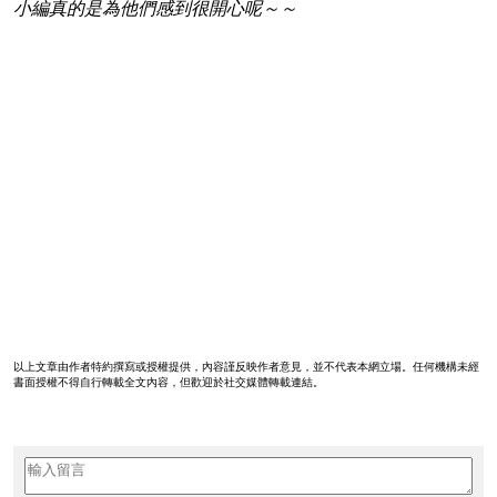
小編真的是為他們感到很開心呢～～
以上文章由作者特約撰寫或授權提供，內容謹反映作者意見，並不代表本網立場。任何機構未經
書面授權不得自行轉載全文內容，但歡迎於社交媒體轉載連結。