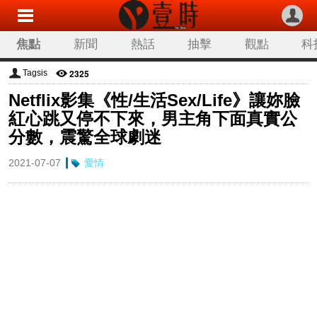
焦點
新聞
熱話
抽擊
觀點
科
2325
Tagsis
Netflix影集《性/生活Sex/Life》讓妳臉
紅心跳又停不下來，男主角下面真實公
分數，震驚全球劇迷
2021-07-07
愛情