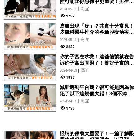
性可能比你想像中更重要！男生也
需要打嗎？
|
高宜
2024-05-11
1727
皮膚出現「疣」？其實十分常見！
皮膚科醫生推介的各種脫疣治療方
法分析！讓你一文了解~
|
高宜
2024-05-11
2283
你的子宮在求救！這些信號就在告
訴你子宮出問題了！養好子宮的方
法，女生們都要知道！
|
高宜
2024-04-13
1937
減肥遇到平台期？很可能是因為你
犯了以下這幾個大錯！8個不掉秤
的原因，看看你有沒有踩雷！
|
高宜
2024-04-11
1796
眼睛的保養太重要了！一篇了解眼