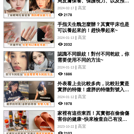
周皮膚保養、保護視力、以及預防
眼紋的方法~
|
高宜
2024-02-17
2178
手指天生醜怎麼辦？其實甲床也是
可以養起來的！趕快學起來~
|
高宜
2024-01-13
2032
認識不同眼紋！對付不同乾紋，你
需要使用不同的方法~
|
高宜
2024-01-13
1886
外表看上去比較多肉，比較壯實是
實胖的特徵！虛胖的特徵對號入
座！
|
高宜
2024-01-12
1978
家裡有這些東西！其實都在偷偷傷
害你的健康~快來檢查自己有沒有
犯吧！
|
高宜
2023-10-22
2103