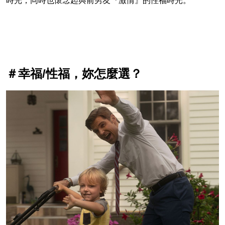
時光，同時也懷念起與前男友『激情』的性福時光。
＃幸福/性福，妳怎麼選？