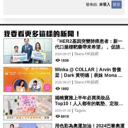
發佈由:
未登入
留言
「HER2基因突變肺癌患者：新一
代口服標靶藥帶來希望」， 促請政
府加快納入藥物名冊，助患者及早
|
Stars-HK娛網
2026-08-07
受惠
1836
Winka @ COLLAR｜Arvin 曾傲
棐｜Dark 黃明德｜表妹 Ｍona 8
月29日起登陸L5維港空中花園 |
|
Stars-HK娛網
2026-08-07
wwwtc mall 首度呈獻「Music
1892
Wave By The Harbo
揭曉寶雅上半年必買美妝品
Top10！人人都有的氣墊、定妝噴
霧、保養品～幫你找到最值得入手
|
Tagsis
2024-07-26
的好物♡
6919
用色彩為奧運加油！2024巴黎奧運