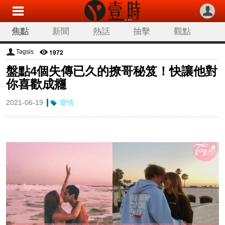
焦點
新聞
熱話
抽擊
觀點
科技
生活
旅遊
流行
娛樂
1972
Tagsis
盤點4個失傳已久的撩哥秘笈！快讓他對
讀者來稿
專欄分類
你喜歡成癮
2021-06-19
愛情