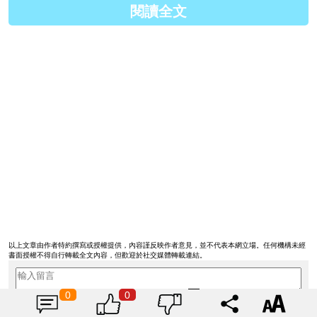
閱讀全文
當他自動自發地為你完成了一件事情，不管這件事是否
有達到你心中的期望，都要好好的感謝他對你的付出，
千萬不可以當作理所當然！
以上文章由作者特約撰寫或授權提供，內容謹反映作者意見，並不代表本網立場。任何機構未經
以上這些小秘訣雖然看似很簡單，但我們總是會不小心地遺
書面授權不得自行轉載全文內容，但歡迎於社交媒體轉載連結。
忘，記得要好好的提醒自己，讓你們有個更完美的兩人關係
吧！
0
0
發佈由:
未登入
留言