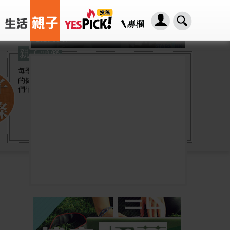
「HER2基因突變肺癌患者：新一代口服標靶藥帶來希望」， 促請政府加快納入藥物名冊，助患者及早受惠
2026-08-07
親子頭條
每季我們都會找來專業醫療顧問，解答兒童及家長
的健康問題，並與多間社區組織緊密聯繫，為家長
們帶來全方位的育兒支援。