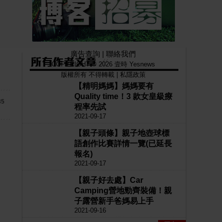
廣告查詢
|
聯絡我們
COPYRIGHT © 2026 壹時 Yesnews
版權所有 不得轉載 |
私隱政策
【精明媽媽】媽媽要有
Quality time！3 款女皇級療
35
程率先試
2021-09-17
【親子頭條】親子地壺球標
語創作比賽詳情一覽(已延長
報名)
2021-09-17
【親子好去處】Car
Camping營地勁齊裝備！親
子露營新手爸媽易上手
2021-09-16