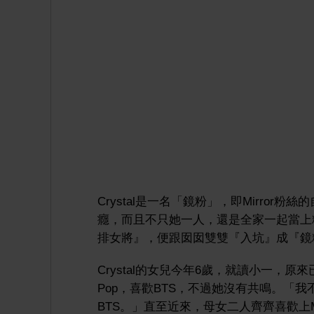
Crystal是一名「鏡粉」，即Mirro
癮，而且不只她一人，還是全家一起當上粉
排女將』，便跟囡囡雙雙『入坑』成『鏡粉
Crystal的女兒今年6歲，就讀小一，原來
Pop，喜歡BTS，不過她沒有共鳴。「
BTS。」直至近來，母女二人齊齊喜歡上M