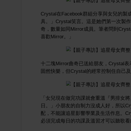
Crystal在Facebook群組分享與
具。」Crystal笑言。這是她們第一次製
奇，數量如同Mirror成員。筆者問到Cry
喜歡Mirror。」
十二塊Mirror曲奇已送給朋友，Cryst
固然快樂，但Crystal的經常控制住自
「女兒現在做完功課就會重溫『男排女將
日。」小朋友的自制力沒成人好，所以Cr
配，不能讓追星影響學業及生活作息。Crys
必須完成每日的功課及溫習才可以聽歌看