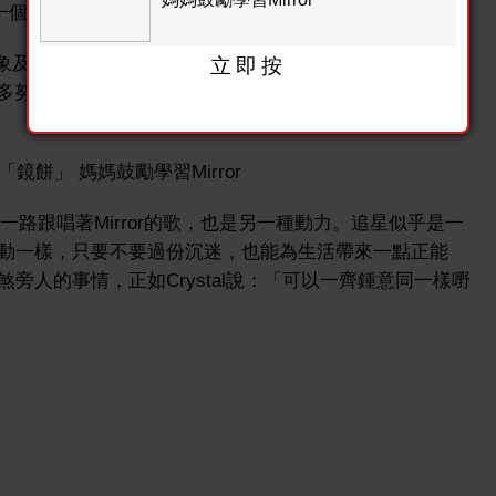
係一個好好嘅學習對象。」
他們的形象及歌曲，也喜歡他們背後的付出。問到她有否擔心過女
立即按
經過好多努力同堅持，先可以做到而家嘅成就，都係小朋友學習
，一路跟唱著Mirror的歌，也是另一種動力。追星似乎是一
動一樣，只要不要過份沉迷，也能為生活帶來一點正能
旁人的事情，正如Crystal說：「可以一齊鍾意同一樣嘢