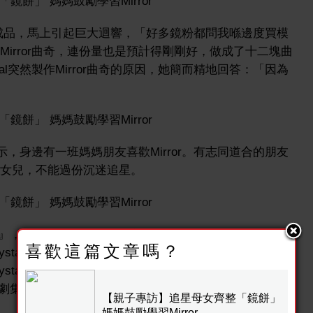
女兒的製成品，馬上引起巨大迴響，「好多鏡粉都問我喺邊度買模
作Mirror曲奇，連份量也是預計得剛剛好，做成了十二塊曲
stal突然製作Mirror曲奇的原因，她簡而精地回答：「因為
al表示，身邊有一班媽媽朋友喜歡Mirror。有志同道合的朋友
己及女兒，不能過份沉迷追星。
』，好彩最近正式回校上堂，唔係就大件事，可能睇足全
喜歡這篇文章嗎？
ystal會經常提醒女兒，也會與女兒分析及討論時間的分
tal也會以身作則，不會全日「煲Mirror」，並規定女兒
劇集。
【親子專訪】追星母女齊整「鏡餅」
媽媽鼓勵學習Mirror