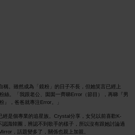
r粉絲的自稱。雖然成為「鏡粉」的日子不長，但她笑言已經上
絲。「我跟老公、囡囡一齊睇Error（節目），再睇『男
』，爸爸就專注Error。」
已經是個專業的追星族。Crystal分享，女兒以前喜歡K-
我不認識韓團，辨認不到歌手的樣子，所以沒有跟她討論過
irror，話題變多了，關係也親上加親。