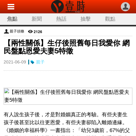
焦點
新聞
熱話
抽擊
觀點
科技
生活
旅遊
流行
娛樂
2126
親子頭條
【兩性關係】生仔後照舊每日我愛你 網
讀者來稿
專欄分類
民盤點恩愛夫妻5特徵
2021-06-09
親子
有人說生孩子後，才是對婚姻真正的考驗。有些夫妻生
孩子後甚至比以往更恩愛，有些夫妻卻陷入離婚邊緣。
《婚姻的幸福科學》一書指出：「幼兒3歲前，67%的父