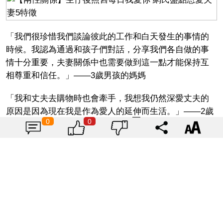
「我們很珍惜我們談論彼此的工作和白天發生的事情的
時候。我認為通過和孩子們對話，分享我們各自做的事
情十分重要，夫妻關係中也需要做到這一點才能保持互
相尊重和信任。」——3歲男孩的媽媽
「我和丈夫去購物時也會牽手，我想我仍然深愛丈夫的
原因是因為現在我是作為愛人的延伸而生活。」——2歲
0
0
女孩和6歲男孩的媽媽
4. 互相體諒
要維繫一段感情，互相體諒和支持十分重要。成為夫
妻、組織家庭後，很多時會先將孩子和家庭放在首要考
慮條件上，而忽略了另一半的感受。互相體諒及包括代
表相處時有考慮到對方，當考慮到對方的感受，自然做