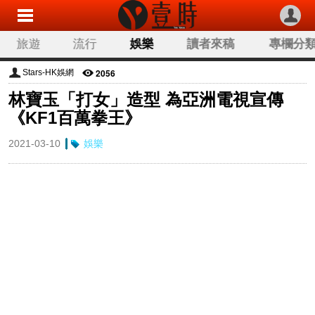
旅遊
流行
娛樂
讀者來稿
專欄分
2056
Stars-HK娛網
林寶玉「打女」造型 為亞洲電視宣傳
《KF1百萬拳王》
2021-03-10
娛樂