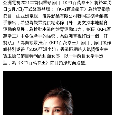
亞洲電視2021年首個重頭節目《KF1百萬拳王》將於本周
日(3月7日)正式隆重登場！《KF1百萬拳王》為體育拳擊
節目，由亞洲電視、浚昇影業有限公司聯同富德拳館攜
手推出，希望為觀眾提供精彩節目外，更支持本地體育
運動的發展，為推動本港的體育運動出力，並藉《KF1百
萬拳王》中各位拳手的強勢，為亞洲電視打出一個「好
勢頭」！為向觀眾推介《KF1百萬拳王》節目，節目製作
組特別邀得「2020亞洲小姐」香港區網絡人氣獎得主林
寶玉擔任節目特刊的封面女郎，以一手醒目女拳手造
型，為《KF1百萬拳王》節目拍攝封面造型。