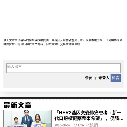
以上文章由作者特約撰寫或授權提供，內容謹反映作者意見，並不代表本網立場。任何機構未經
書面授權不得自行轉載全文內容，但歡迎於社交媒體轉載連結。
發佈由:
未登入
留言
「HER2基因突變肺癌患者：新一
代口服標靶藥帶來希望」， 促請政
府加快納入藥物名冊，助患者及早
|
Stars-HK娛網
2026-08-07