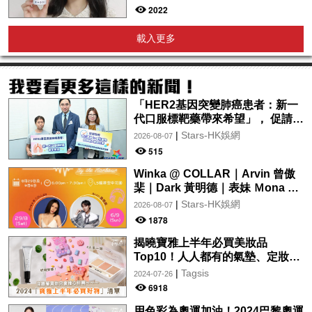
2022
載入更多
「HER2基因突變肺癌患者：新一
代口服標靶藥帶來希望」， 促請政
府加快納入藥物名冊，助患者及早
|
Stars-HK娛網
2026-08-07
受惠
515
Winka @ COLLAR｜Arvin 曾傲
棐｜Dark 黃明德｜表妹 Ｍona 8
月29日起登陸L5維港空中花園 |
|
Stars-HK娛網
2026-08-07
wwwtc mall 首度呈獻「Music
1878
Wave By The Harbo
揭曉寶雅上半年必買美妝品
Top10！人人都有的氣墊、定妝噴
霧、保養品～幫你找到最值得入手
|
Tagsis
2024-07-26
的好物♡
6918
用色彩為奧運加油！2024巴黎奧運