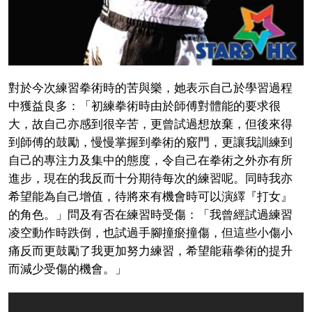
對於今次練習拳術時的苦與樂，她表示自己於學習過程
中獲益良多：「初練拳術時由於師傅對體能的要求很
大，故自己亦感到很辛苦，更曾試過想放棄，但後來得
到師傅的鼓勵，慢慢掌握到拳術的竅門，更讓我訓練到
自己的專注力及集中的態度，令自己在拳術之外亦有所
進步，現在的我反而十分期待每次的練習呢。同時我亦
希望能為自己增值，待將來有機會時可以演繹『打女』
的角色。」問及有否在練習時受傷：「我曾經試過練習
凌空動作時跌倒，也試過手腳撞瘀撞傷，但這些小傷小
痛反而更鼓勵了我更加努力練習，希望能藉拳術的提升
而減少受傷的機會。」