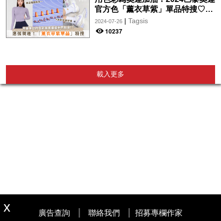
官方色「薰衣草紫」單品特搜♡讓
你從頭到腳、隨時充滿奧運氛圍～
|
Tagsis
2024-07-26
10237
載入更多
|
|
廣告查詢
聯絡我們
招募專欄作家