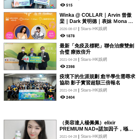
受惠
515
Winka @ COLLAR｜Arvin 曾傲
棐｜Dark 黃明德｜表妹 Ｍona 8
月29日起登陸L5維港空中花園 |
|
Stars-HK娛網
2026-08-07
wwwtc mall 首度呈獻「Music
1878
Wave By The Harbo
最新「免疫及標靶」聯合治療雙劍
合璧 療效倍升
|
Stars-HK娛網
2021-04-28
2398
疫境下的生涯規劃 愈半學生需尋求
協助 影子實習超額三倍報名
|
Stars-HK娛網
2021-04-28
2404
（美容達人楊佩佩）elixir
PREMIUM NAD+諾加因子，喺一
種全面性嘅抗衰老產品！
|
Stars-HK娛網
2021-04-28