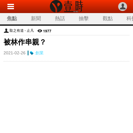
焦點
新聞
熱話
抽擊
觀點
科
1977
取之有道 - 止凡
被林作串親？
2021-02-26
創業