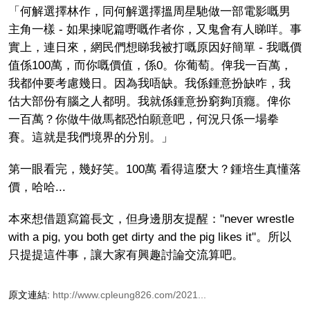
「何解選擇林作，同何解選擇搵周星馳做一部電影嘅男
主角一樣 - 如果揀呢篇嘢嘅作者你，又鬼會有人睇咩。事
實上，連日來，網民們想睇我被打嘅原因好簡單 - 我嘅價
值係100萬，而你嘅價值，係0。你葡萄。俾我一百萬，
我都仲要考慮幾日。因為我唔缺。我係鍾意扮缺咋，我
估大部份有腦之人都明。我就係鍾意扮窮夠頂癮。俾你
一百萬？你做牛做馬都恐怕願意吧，何況只係一場拳
賽。這就是我們境界的分別。」
第一眼看完，幾好笑。100萬 看得這麼大？鍾培生真懂落
價，哈哈...
本來想借題寫篇長文，但身邊朋友提醒："never wrestle
with a pig, you both get dirty and the pig likes it"。所以
只提提這件事，讓大家有興趣討論交流算吧。
原文連結:
http://www.cpleung826.com/2021...