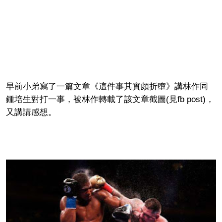
早前小弟寫了一篇文章《這件事其實頗折墮》講林作同
鍾培生對打一事，被林作轉載了該文章截圖(見fb post)，
又講講感想。