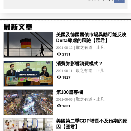
美國及德國國債市場異動可能反映
Delta肆虐的風險【匯君】
|
取之有道 - 止凡
2021-08-12
2131
消費券影響消費模式？
|
取之有道 - 止凡
2021-08-11
1827
第100篇專欄
|
取之有道 - 止凡
2021-08-08
1831
美國第二季GDP增長不及預期的原
因【匯君】