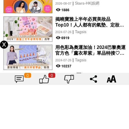
月29日起登陸L5維港空中花園 |
|
Stars-HK娛網
2026-08-07
wwwtc mall 首度呈獻「Music
1886
Wave By The Harbo
揭曉寶雅上半年必買美妝品
Top10！人人都有的氣墊、定妝噴
霧、保養品～幫你找到最值得入手
|
Tagsis
2024-07-26
的好物♡
6919
用色彩為奧運加油！2024巴黎奧運
官方色「薰衣草紫」單品特搜♡讓
你從頭到腳、隨時充滿奧運氛圍～
|
Tagsis
2024-07-26
10237
0
0
載入更多