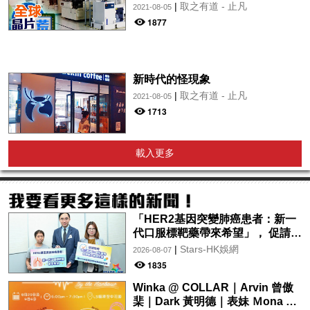
|
取之有道 - 止凡
2021-08-05
1877
新時代的怪現象
|
取之有道 - 止凡
2021-08-05
1713
載入更多
「HER2基因突變肺癌患者：新一
代口服標靶藥帶來希望」， 促請政
府加快納入藥物名冊，助患者及早
|
Stars-HK娛網
2026-08-07
受惠
1835
Winka @ COLLAR｜Arvin 曾傲
棐｜Dark 黃明德｜表妹 Ｍona 8