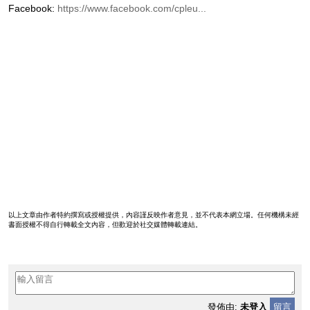
Facebook:
https://www.facebook.com/cpleu...
以上文章由作者特約撰寫或授權提供，內容謹反映作者意見，並不代表本網立場。任何機構未經
書面授權不得自行轉載全文內容，但歡迎於社交媒體轉載連結。
發佈由:
未登入
留言