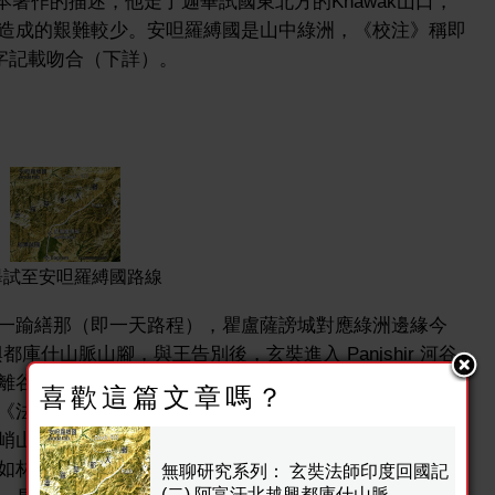
根據兩本著作的描述，他走了迦畢試國東北方的Khawak山口，
造成的艱難較少。安呾羅縛國是山中綠洲，《校注》稱即
文字記載吻合（下詳）。
畢試至安呾羅縛國路線
一踰繕那（即一天路程），瞿盧薩謗城對應綠洲邊緣今
興都庫什山脈山腳，與王告別後，玄奘進入 Panjshir 河谷
谷口約60公里的鄉村 Pukh，加上隨後一天過嶺（見
喜歡這篇文章嗎？
《法師傳》的「七日」應是有誤。反覆檢視衛星立體圖
峭山崖，配合「唯多石峰，攢立藂倚，森然若林」乃《法
林笋矣」之說，只有 Pukh 附近可以循小溪河谷上溯至
無聊研究系列： 玄奘法師印度回國記
(二) 阿富汗北越興都庫什山脈