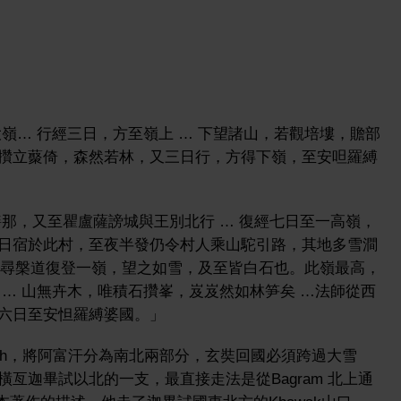
嶺… 行經三日，方至嶺上 … 下望諸山，若觀培塿，贍部
攢立藂倚，森然若林，又三日行，方得下嶺，至安呾羅縛
那，又至瞿盧薩謗城與王別北行 … 復經七日至一高嶺，
日宿於此村，至夜半發仍令村人乘山駝引路，其地多雪澗
嶺底尋槃道復登一嶺，望之如雪，及至皆白石也。此嶺最高，
… 山無卉木，唯積石攢峯，岌岌然如林笋矣 …法師從西
六日至安怛羅縛婆國。」
Kush，將阿富汗分為南北兩部分，玄奘回國必須跨過大雪
亙迦畢試以北的一支，最直接走法是從Bagram 北上通