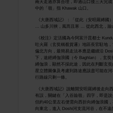
兩天走過亦算合理，即過山口後三天完成
中的「嶺」指 Khawak 山口。
《大唐西域記》：「從此（安呾羅縛國）
… 山多川狹，風而且寒 … 從此西北，
《校注》定活國為今阿富汗昆都士 Kundu
吐火羅（玄奘稱覩貨邏）地區長官駐地，玄
偏北方向，最簡易走法本應是繼續沿 Dos
下，途經縛伽浪國（今 Baghlan）
縛伽浪，顯然不採此途，因此在判斷玄奘的路
星立體圖像及考慮到路途應該盡可能在河
行路線只剩一條。
《大唐西域記》說離開安呾羅縛後走向西
有誤，關鍵在「入谷踰嶺」四字，即是說先
但約40公里左右便需向西折向縛伽浪國
向東北，進入 Doshi河支流河谷，在