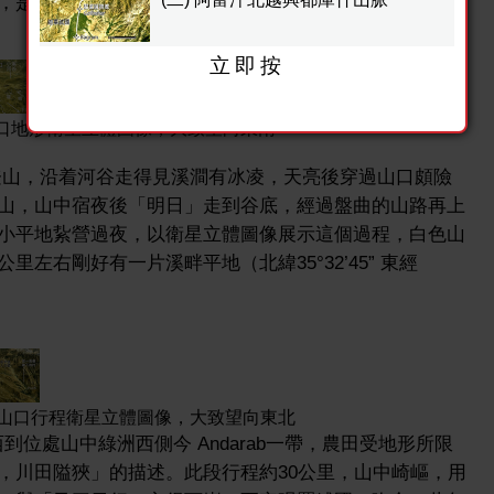
唯一可通行的山口，即 Khawak 山口。
立即按
 山口地形衛星立體圖像，大致望向東南
山，沿着河谷走得見溪澗有冰凌，天亮後穿過山口頗險
山，山中宿夜後「明日」走到谷底，經過盤曲的山路再上
小平地紥營過夜，以衛星立體圖像展示這個過程，白色山
左右剛好有一片溪畔平地（北緯35°32’45” 東經
ak 山口行程衛星立體圖像，大致望向東北
西到位處山中綠洲西側今 Andarab一帶，農田受地形所限
，川田隘狹」的描述。此段行程約30公里，山中崎嶇，用