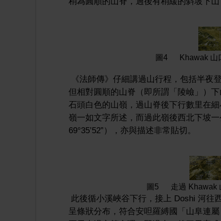
稍為圓順的山脊，過後有稍緩的斜坡下山，是
圖4 Khawak
《法師傳》仔細講過山行程，包括半夜登
但相對圓順的山脊（即所謂「陵嶮」）下
石頭白色的山嶺，過山脊後下行數里在細
嶺一如文字所述，而過此嶺後西北下坡一公里
69°35’52”），亦與描述非常貼切。
圖5 走過 Khaw
此後循小溪峽谷下行，接上 Doshi 河往
呈條狀分布，符合安呾羅縛國「山阜連屬