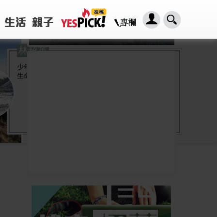
「HER2基因突變肺癌患者：新一代口服標靶藥帶來希望」， 促請政府加快納入藥物名冊，助患者及早受惠
2026-08-07
林超英
少年觀星，成年觀雲，閒時觀鳥、觀樹、觀花、觀
生命。