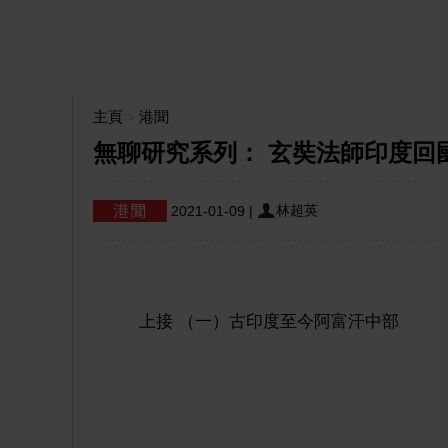
主頁
港聞
>
無聊研究系列： 玄奘法師印度回國
林超英
2021-01-09
|
上接 （一）古印度至今阿富汗中部