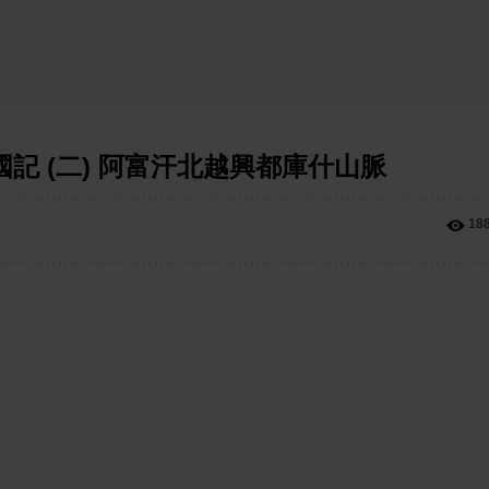
記 (二) 阿富汗北越興都庫什山脈
18