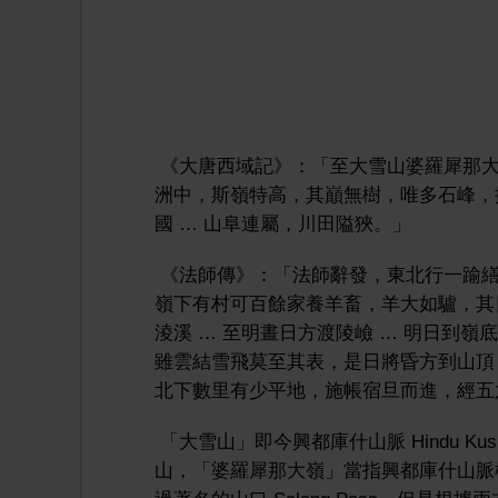
《大唐西域記》：「至大雪山婆羅犀那大
洲中，斯嶺特高，其巔無樹，唯多石峰，
國 … 山阜連屬，川田隘狹。」
《法師傳》：「法師辭發，東北行一踰繕
嶺下有村可百餘家養羊畜，羊大如驢，其
淩溪 … 至明晝日方渡陵嶮 … 明日到
雖雲結雪飛莫至其表，是日將昏方到山頂 
北下數里有少平地，施帳宿旦而進，經五
「大雪山」即今興都庫什山脈 Hindu 
山，「婆羅犀那大嶺」當指興都庫什山脈橫