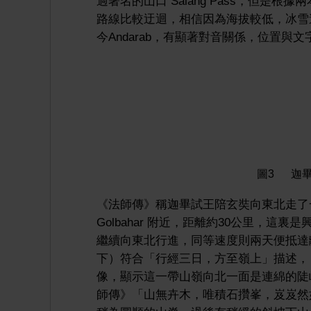
過著名的山口 Salang Pass，但是
路線比較迂迴，相信因為海拔較低，冰雪
今Andarab，有顯著對音關係，位置與
圖3 迦
《法師傳》稱迦畢試王陪玄奘向東北走了
Golbahar 附近，距離約30公里，這裏是
繼續向東北行進，同等速度則兩天便抵達離
下）符合「行經三日，方至嶺上」描述，
像，顯示這一帶山嶺向北一面是連綿的陡
師傳》「山無卉木，唯積石攢峯，岌岌然如