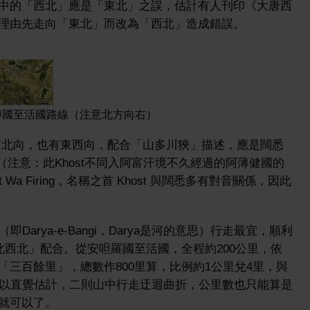
中的「西北」應是「東北」之誤，估計有人刊印《大唐西
理由先走向「東北」而改為「西北」造成錯誤。
縛國至活國路線（注意北方向右）
北向，也有東西向，配合「山多川狹」描述，應是闊悉
t（注意：此Khost不同入阿富汗境不久經過的阿薄健國的
 Wa Firing，名稱之首 Khost 與闊悉多有對音關係，因此
Darya-e-Bangi，Darya是河的意思）行走最宜，順利
從此西北」配合。從安呾羅國至活國，全程約200公里，依
三百餘里」，總數作800里算，比例約1公里兌4里，與
數以直覺估計，二則山中行走迂迴曲折，公里數也只能算是
就可以了。