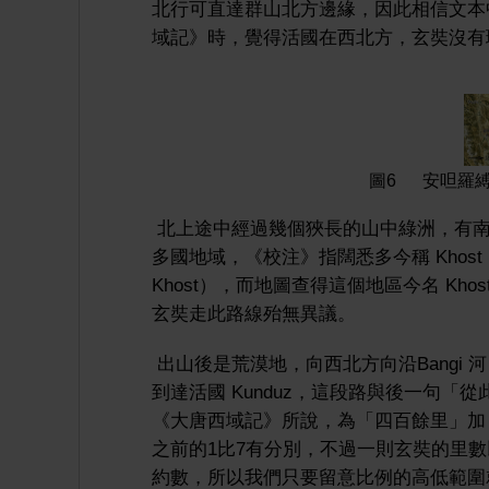
北行可直達群山北方邊緣，因此相信文本
域記》時，覺得活國在西北方，玄奘沒有
圖6 安呾羅
北上途中經過幾個狹長的山中綠洲，有南
多國地域，《校注》指闊悉多今稱 Khos
Khost），而地圖查得這個地區今名 Khost
玄奘走此路線殆無異議。
出山後是荒漠地，向西北方向沿Bangi 河（即
到達活國 Kunduz，這段路與後一句「
《大唐西域記》所說，為「四百餘里」加「
之前的1比7有分別，不過一則玄奘的里
約數，所以我們只要留意比例的高低範圍