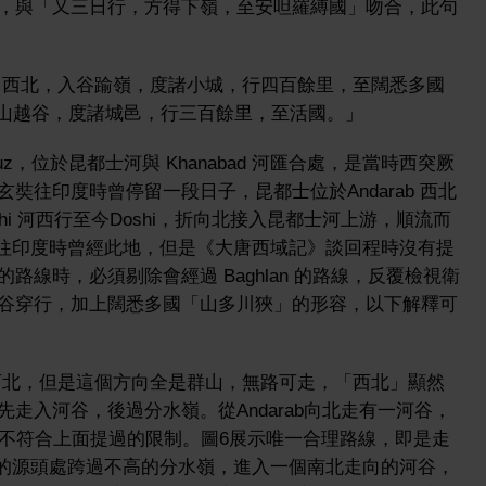
，與「又三日行，方得下嶺，至安呾羅縛國」吻合，此句
西北，入谷踰嶺，度諸小城，行四百餘里，至闊悉多國
踰山越谷，度諸城邑，行三百餘里，至活國。」
z，位於昆都士河與 Khanabad 河匯合處，是當時西突厥
奘往印度時曾停留一段日子，昆都士位於Andarab 西北
hi 河西行至今Doshi，折向北接入昆都士河上游，順流而
，玄奘往印度時曾經此地，但是《大唐西域記》談回程時沒有提
線時，必須剔除會經過 Baghlan 的路線，反覆檢視衛
谷穿行，加上闊悉多國「山多川狹」的形容，以下解釋可
北，但是這個方向全是群山，無路可走，「西北」顯然
走入河谷，後過分水嶺。從Andarab向北走有一河谷，
，不符合上面提過的限制。圖6展示唯一合理路線，即是走
不遠的源頭處跨過不高的分水嶺，進入一個南北走向的河谷，