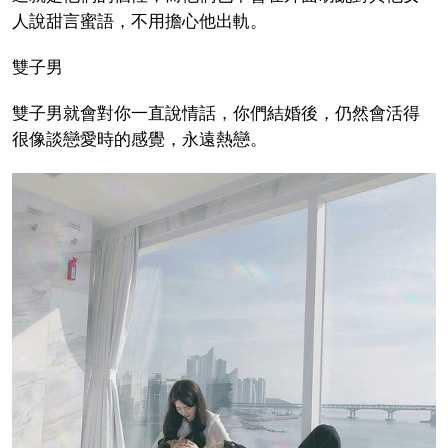
人說甜言蜜語，不用擔心他出軌。
雙子男
雙子男就會對你一直說情話，你們結婚後，仍然會活得
很像談戀愛時的感覺，永遠熱戀。