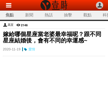
焦點
新聞
熱話
抽擊
觀點
科
2146
高宜
嫁給哪個星座當老婆最幸福呢？跟不同
星座結婚後，會有不同的幸運感~
2020-11-19
愛情