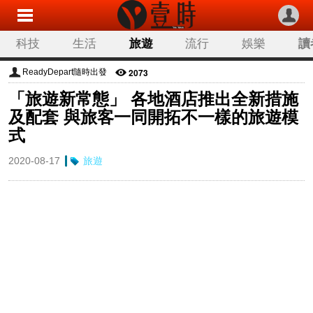
科技
生活
旅遊
流行
娛樂
讀
2073
ReadyDepart隨時出發
「旅遊新常態」 各地酒店推出全新措施
及配套 與旅客一同開拓不一樣的旅遊模
式
2020-08-17
旅遊