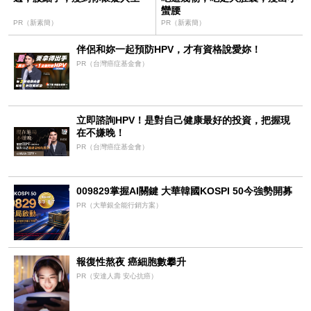
蠻腰
PR（新素簡）
PR（新素簡）
伴侶和妳一起預防HPV，才有資格說愛妳！
PR（台灣癌症基金會）
立即諮詢HPV！是對自己健康最好的投資，把握現
在不嫌晚！
PR（台灣癌症基金會）
009829掌握AI關鍵 大華韓國KOSPI 50今強勢開募
PR（大華銀全能行銷方案）
報復性熬夜 癌細胞數攀升
PR（安達人壽 安心抗癌）