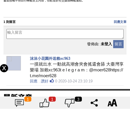
書面授權不得自行轉載全文內容，但歡迎於社交媒體轉載連結。
1 則留言
回應文章
發佈由:
未登入
留言
沫沫小花園外送賴xc963
一摸就出水 一動就高潮會夾會搖還會舔 大臺灣享
樂場 加賴xc963t e l e g r a m：@moer628https://
t.me/moer628
回應
.
讚好
0
2020-10-24 23:10:19
1
1
3
城崎温泉酒店推介！探索天空之
城-竹田城跡
|
ReadyDepart隨時出發
2023-08-03
1824