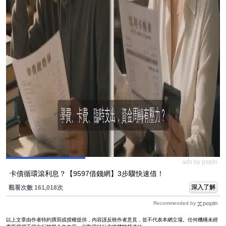
ads by popIn
卡債循環滾利息？【9597借錢網】3步驟快速借！
深入了解
觀看次數 161,018次
Recommended by
以上文章由作者特約撰寫或授權提供，內容謹反映作者意見，並不代表本網立場。任何機構未經