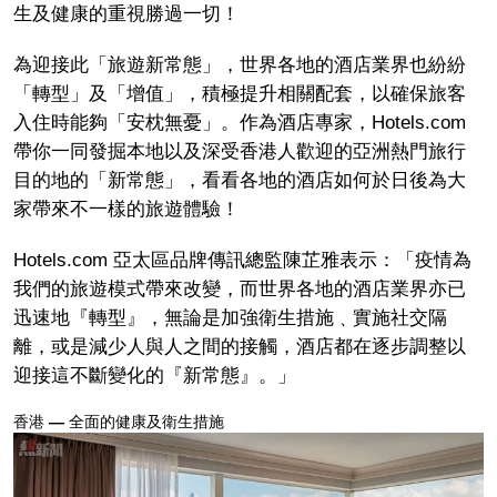
生及健康的重視勝過一切！
為迎接此「旅遊新常態」，世界各地的酒店業界也紛紛
「轉型」及「增值」，積極提升相關配套，以確保旅客
入住時能夠「安枕無憂」。作為酒店專家，Hotels.com
帶你一同發掘本地以及深受香港人歡迎的亞洲熱門旅行
目的地的「新常態」，看看各地的酒店如何於日後為大
家帶來不一樣的旅遊體驗！
Hotels.com 亞太區品牌傳訊總監陳芷雅表示：「疫情為
我們的旅遊模式帶來改變，而世界各地的酒店業界亦已
迅速地『轉型』，無論是加強衛生措施﹑實施社交隔
離，或是減少人與人之間的接觸，酒店都在逐步調整以
迎接這不斷變化的『新常態』。」
香港
—
全面的健康及衛生措施