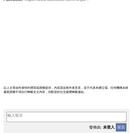
以上文章由作者特約撰寫或授權提供，內容謹反映作者意見，並不代表本網立場。任何機構未經
書面授權不得自行轉載全文內容，但歡迎於社交媒體轉載連結。
發佈由:
未登入
留言