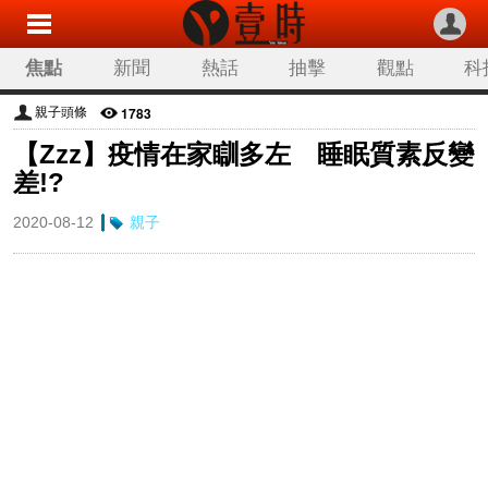
焦點
新聞
熱話
抽擊
觀點
科
1783
親子頭條
【Zzz】疫情在家瞓多左 睡眠質素反變
差!?
2020-08-12
親子