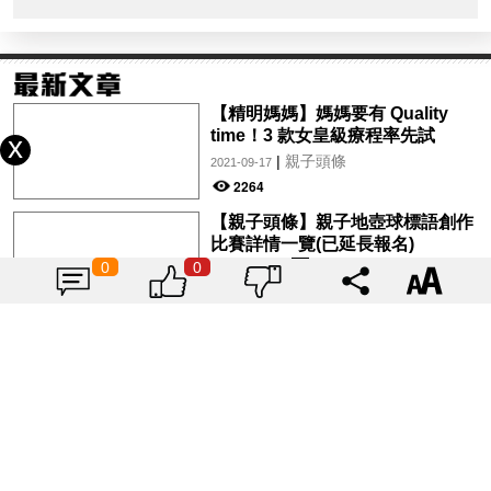
【精明媽媽】媽媽要有 Quality
time！3 款女皇級療程率先試
|
親子頭條
2021-09-17
2264
【親子頭條】親子地壺球標語創作
比賽詳情一覽(已延長報名)
0
0
|
親子頭條
2021-09-17
2341
【親子好去處】Car Camping營地
勁齊裝備！親子露營新手爸媽易上
手
|
親子頭條
2021-09-16
2871
【親子頭條】DR-Max助患癌兒童
家庭 聯乘SPI書展義賣書包
|
親子頭條
2021-09-16