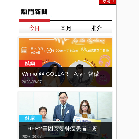
Winka @ COLLAR｜Arvin 曾傲棐｜Dark 黃明德｜表妹 Ｍona 8月29日起登陸L5維港空中花園 | wwwtc mall 首度呈獻「Music Wave By The Harbo
2026-08-07
「HER2基因突變肺癌患者：新一代口服標靶藥帶來希望」， 促請政府加快納入藥物名冊，助患者及早受惠
2026-08-07