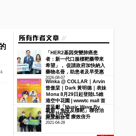
的
「HER2基因突變肺癌患
者：新一代口服標靶藥帶來
希望」， 促請政府加快納入
藥物名冊，助患者及早受惠
51
2026-08-07
Winka @ COLLAR｜Arvin
曾傲棐｜Dark 黃明德｜表妹
Ｍona 8月29日起登陸L5維
港空中花園 | wwwtc mall 首
度呈獻「Music Wave By
最新「免疫及標靶」聯合治
The Harbo
療雙劍合璧 療效倍升
2026-08-07
2021-04-28