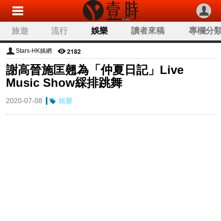
旅遊
流行
娛樂
讀者來稿
專欄分
2182
Stars-HK娛網
謝高晉施匡翹為「仲夏日記」Live
Music Show綵排跳舞
2020-07-08
娛樂