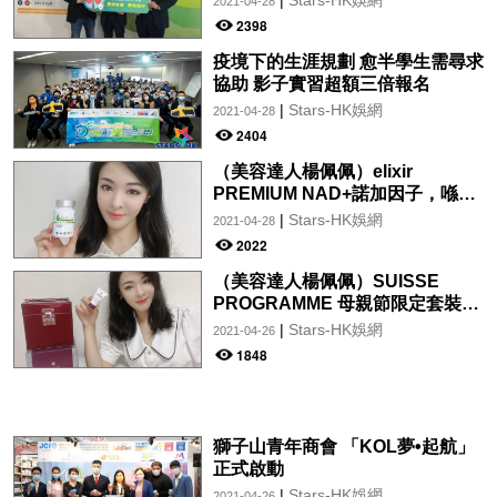
2021-04-28
2398
疫境下的生涯規劃 愈半學生需尋求
協助 影子實習超額三倍報名
|
Stars-HK娛網
2021-04-28
2404
（美容達人楊佩佩）elixir
PREMIUM NAD+諾加因子，喺一
種全面性嘅抗衰老產品！
|
Stars-HK娛網
2021-04-28
2022
（美容達人楊佩佩）SUISSE
PROGRAMME 母親節限定套裝超
抵啊！
|
Stars-HK娛網
2021-04-26
1848
獅子山青年商會 「KOL夢•起航」
正式啟動
|
Stars-HK娛網
2021-04-26