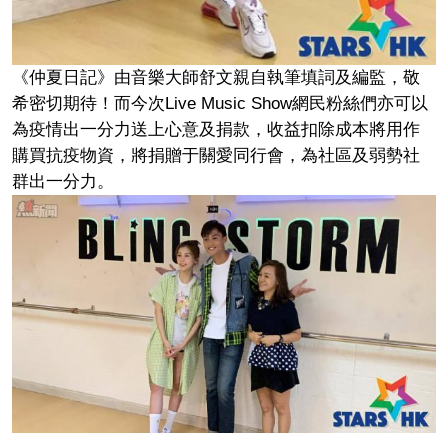
《仲夏日記》由音樂大師舒文親自執筆填詞及編監，敬
希密切期待！而今次Live Music Show網民粉絲們亦可以
為疫情出一分力送上心意及捐款，收益扣除成本將用作
購買抗疫物資，將捐贈于關愛同行會，為社區及弱勢社
群出一分力。