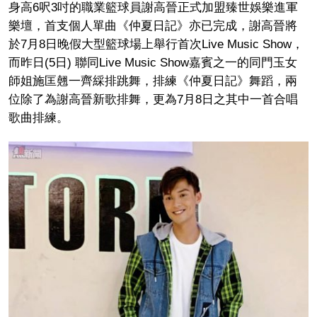
身高6呎3吋的職業籃球員謝高晉正式加盟臻世娛樂進軍
樂壇，首支個人單曲《仲夏日記》亦已完成，謝高晉將
於7月8日晚假大型籃球場上舉行首次Live Music Show，
而昨日(5日) 聯同Live Music Show嘉賓之一的同門玉女
師姐施匡翹一齊綵排跳舞，排練《仲夏日記》舞蹈，兩
位除了為謝高晉新歌排舞，更為7月8日之其中一首合唱
歌曲排練。