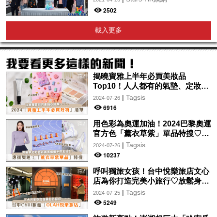
2502
載入更多
揭曉寶雅上半年必買美妝品
Top10！人人都有的氣墊、定妝噴
霧、保養品～幫你找到最值得入手
|
Tagsis
2024-07-26
的好物♡
6916
用色彩為奧運加油！2024巴黎奧運
官方色「薰衣草紫」單品特搜♡讓
你從頭到腳、隨時充滿奧運氛圍～
|
Tagsis
2024-07-26
10237
呼叫獨旅女孩！台中悅樂旅店文心
店為你打造完美小旅行♡放鬆身心
的絕美住宿！交通便利、設計時
|
Tagsis
2024-07-25
尚，拍美照so easy～
5249