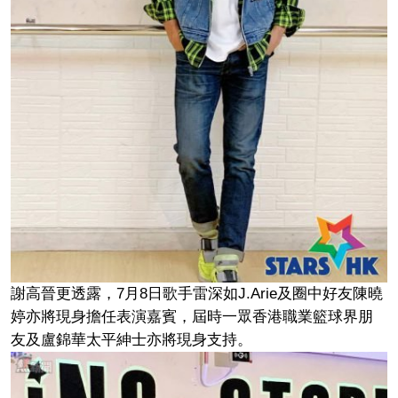
謝高晉更透露，7月8日歌手雷深如J.Arie及圈中好友陳曉
婷亦將現身擔任表演嘉賓，屆時一眾香港職業籃球界朋
友及盧錦華太平紳士亦將現身支持。