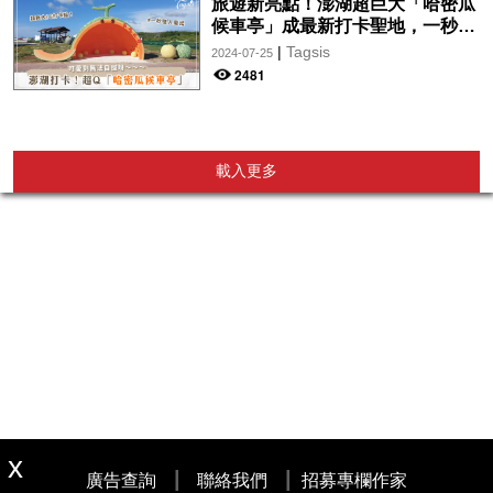
旅遊新亮點！澎湖超巨大「哈密瓜
候車亭」成最新打卡聖地，一秒走
入童話故事中♡
|
Tagsis
2024-07-25
2481
載入更多
|
|
廣告查詢
聯絡我們
招募專欄作家