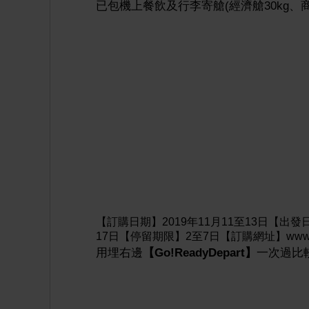
已包機上餐飲及行李寄艙(經濟艙30kg、商務
【訂購日期】2019年11月11至13日【出發日期
17日【停留期限】2至7日【訂購網址】www.hongk
用埋右邊
【Go!ReadyDepart】
一次過比