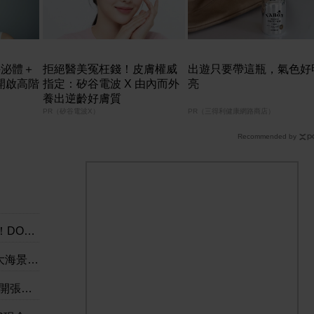
外泌體＋
拒絕醫美冤枉錢！皮膚權威
出遊只要帶這瓶，氣色好
開啟高階
指定：矽谷電波 X 由內而外
亮
養出逆齡好膚質
PR（矽谷電波X）
PR（三得利健康網路商店）
Recommended by
回贈！迎新更新高達$2
4+雙人早餐
推介！