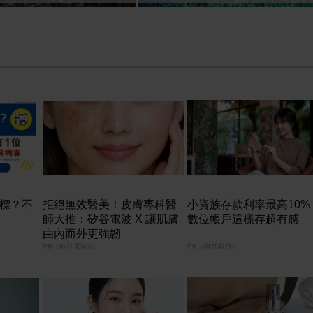
中標？不
拒絕無效醫美！皮膚專科醫
小資族存款利率最高10%
師大推：矽谷電波 X 讓肌膚
數位帳戶這樣存超有感
由內而外更強韌
PR（矽谷電波X）
PR（聯邦銀行）