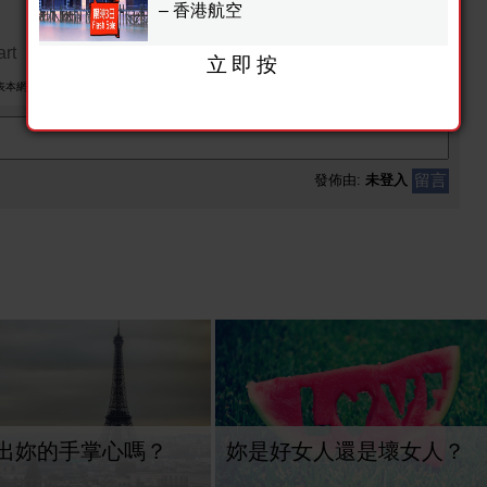
– 香港航空
rt
立即按
表本網立場。任何機構未經書面授權不得自行轉載全文內容，但歡迎於社交媒體轉載連結。
留言
發佈由:
未登入
出妳的手掌心嗎？
妳是好女人還是壞女人？