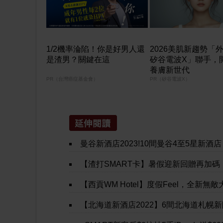
1/2機率淪陷！你是好男人還
2026美肌新趨勢「
是渣男？關鍵在這
矽谷電波X」聯手，
養膚新世代
PR（台灣癌症基金會）
PR（矽谷電波X）
曼谷新酒店2023!10間曼谷4至5星新酒店
【渣打SMART卡】暑假迎新回贈再加碼！DON DON DONKI / 759阿信屋 / OK / 百佳 / 屈臣氏 / foodpanda / pandamart全年享5%現金
【西貢WM Hotel】度假Feel，全新無敵大海景酒店，8月1日開張，每晚$212
【北海道新酒店2022】6間北海道札幌新開張酒店