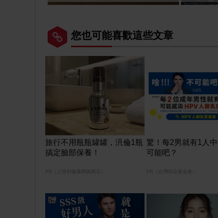
您也可能喜歡這些文章
旅行不用瓶瓶罐罐，汎倫1瓶
驚！每2男就有1人
搞定臉部保養！
可能吧？
PR（三得利健康網路商店）
PR（台灣癌症基金會）