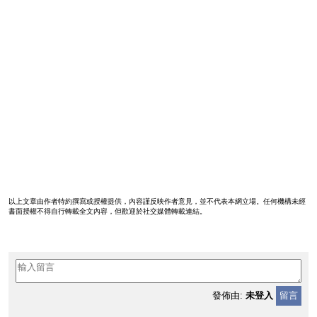
以上文章由作者特約撰寫或授權提供，內容謹反映作者意見，並不代表本網立場。任何機構未經
書面授權不得自行轉載全文內容，但歡迎於社交媒體轉載連結。
發佈由:
未登入
留言