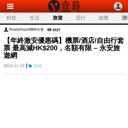
科技
生活
旅遊
流行
娛樂
讀
2027
ReadyDepart隨時出發
【年終激安優惠碼】機票/酒店/自由行套
票 最高減HK$200，名額有限 – 永安旅
遊網
2019-11-19
旅遊