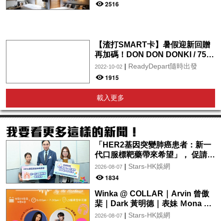
2516
【渣打SMART卡】暑假迎新回贈
再加碼！DON DON DONKI / 759
阿信屋 / OK / 百佳 / 屈臣氏 /
|
ReadyDepart隨時出發
2022-10-02
foodpanda / pandamart全年享
1915
5%現金回贈！迎新更新高達$2
載入更多
「HER2基因突變肺癌患者：新一
代口服標靶藥帶來希望」， 促請政
府加快納入藥物名冊，助患者及早
|
Stars-HK娛網
2026-08-07
受惠
1834
Winka @ COLLAR｜Arvin 曾傲
棐｜Dark 黃明德｜表妹 Ｍona 8
月29日起登陸L5維港空中花園 |
|
Stars-HK娛網
2026-08-07