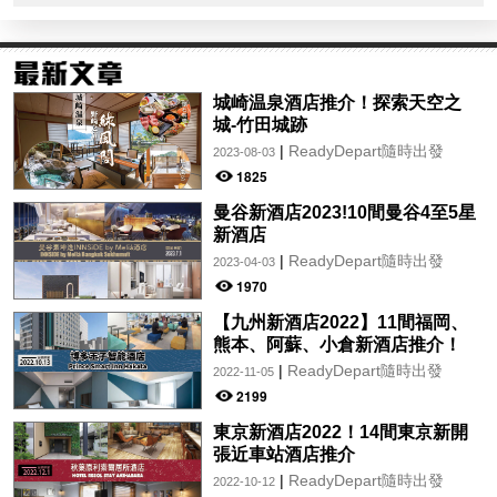
城崎温泉酒店推介！探索天空之
城-竹田城跡
|
ReadyDepart隨時出發
2023-08-03
1825
曼谷新酒店2023!10間曼谷4至5星
新酒店
|
ReadyDepart隨時出發
2023-04-03
1970
【九州新酒店2022】11間福岡、
熊本、阿蘇、小倉新酒店推介！
|
ReadyDepart隨時出發
2022-11-05
2199
東京新酒店2022！14間東京新開
張近車站酒店推介
|
ReadyDepart隨時出發
2022-10-12