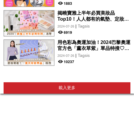
wwwtc mall 首度呈獻「Music
1883
Wave By The Harbo
揭曉寶雅上半年必買美妝品
Top10！人人都有的氣墊、定妝噴
霧、保養品～幫你找到最值得入手
|
Tagsis
2024-07-26
的好物♡
6919
用色彩為奧運加油！2024巴黎奧運
官方色「薰衣草紫」單品特搜♡讓
你從頭到腳、隨時充滿奧運氛圍～
|
Tagsis
2024-07-26
10237
載入更多