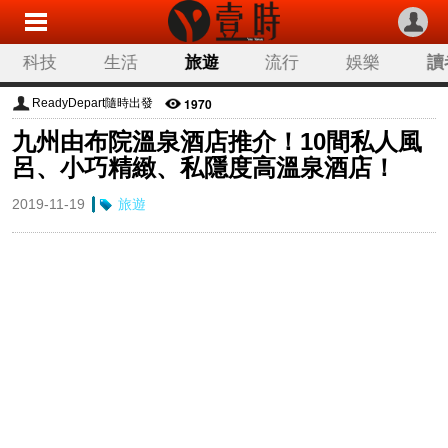
科技
生活
旅遊
流行
娛樂
讀
1970
ReadyDepart隨時出發
九州由布院溫泉酒店推介！10間私人風
呂、小巧精緻、私隱度高溫泉酒店！
2019-11-19
旅遊