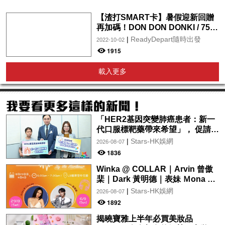
【渣打SMART卡】暑假迎新回贈
再加碼！DON DON DONKI / 759
阿信屋 / OK / 百佳 / 屈臣氏 /
|
ReadyDepart隨時出發
2022-10-02
foodpanda / pandamart全年享
1915
5%現金回贈！迎新更新高達$2
載入更多
「HER2基因突變肺癌患者：新一
代口服標靶藥帶來希望」， 促請政
府加快納入藥物名冊，助患者及早
|
Stars-HK娛網
2026-08-07
受惠
1836
Winka @ COLLAR｜Arvin 曾傲
棐｜Dark 黃明德｜表妹 Ｍona 8
月29日起登陸L5維港空中花園 |
|
Stars-HK娛網
2026-08-07
wwwtc mall 首度呈獻「Music
1892
Wave By The Harbo
揭曉寶雅上半年必買美妝品