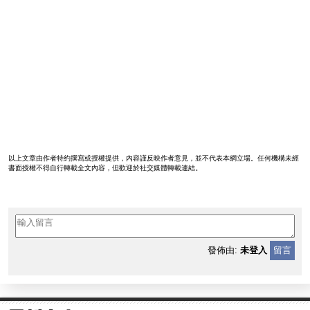
以上文章由作者特約撰寫或授權提供，內容謹反映作者意見，並不代表本網立場。任何機構未經
書面授權不得自行轉載全文內容，但歡迎於社交媒體轉載連結。
發佈由:
未登入
留言