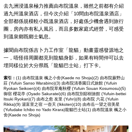
去九洲浸溫泉極力推薦由布院溫泉，雖然之前都有介紹
過九州溫泉酒店，但今次介紹「10間由布院溫泉酒店」
全部都係規模較小既溫泉酒店，好處係少機會遇到旅行
團，房內亦有私人風呂，而且多數家庭式經營，可感受
到溫泉鄉既鄉士氣息。
據聞由布院係吉卜力工作室「龍貓」動畫靈感發源地之
一，唔怪得周圍都見到龍貓身影，如果有時間仲可以去
埋同樣位於大分県既「龍貓巴士站」打下卡。
索引：
(1) 由布院溫泉 楓之小舍(Kaede no Shoja)(2) 由布院蕨野山
莊 (Yufuin Sanso Warabino)(3) 由布院清香園日式旅館 (Yufuin
Ryokan Seikoen)(4) 由布院草庵秋櫻 (Yufuin Souan Kosumosu)(5)
御宿 櫻花亭 (Oyado Sakuratei)(6) 由布院別邸樹旅館 (Yufuin-bettei
Itsuki Ryokan)(7) 由布之愈 友里 (Yuhri)(8) 由布院 六花 (Yufuin
Rikka)(9) 湯富里之宿 一壺天 (Ikkoten)(10) 由布岳一望之宿美星
(Yufudake Ichibo no Yado Kirara)龍貓巴士站(1) 由布院溫泉 楓之小
舍(Kaede no Shoja)