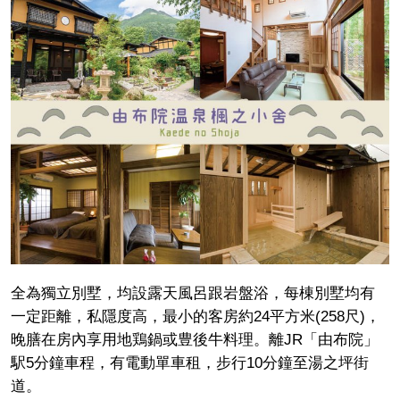
全為獨立別墅，均設露天風呂跟岩盤浴，每棟別墅均有
一定距離，私隱度高，最小的客房約24平方米(258尺)，
晚膳在房內享用地鶏鍋或豊後牛料理。離JR「由布院」
駅5分鐘車程，有電動單車租，步行10分鐘至湯之坪街
道。