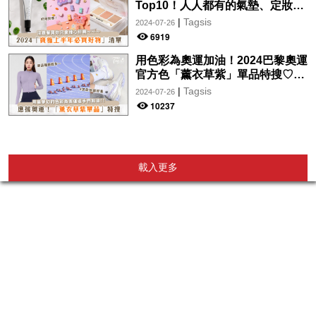
Top10！人人都有的氣墊、定妝噴
霧、保養品～幫你找到最值得入手
|
Tagsis
2024-07-26
的好物♡
6919
用色彩為奧運加油！2024巴黎奧運
官方色「薰衣草紫」單品特搜♡讓
你從頭到腳、隨時充滿奧運氛圍～
|
Tagsis
2024-07-26
10237
載入更多