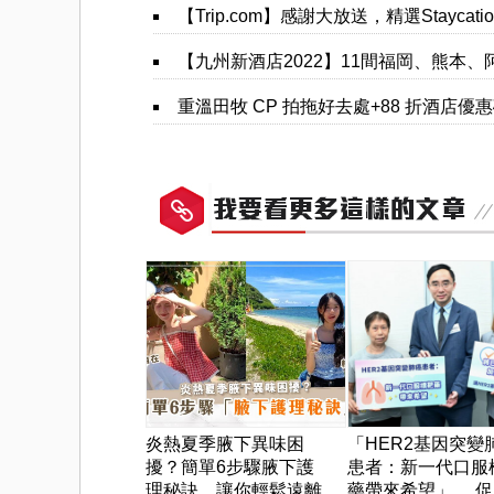
【Trip.com】感謝大放送，精選Staycation酒店，買一
【九州新酒店2022】11間福岡、熊本、阿蘇、小倉新酒
重溫田牧 CP 拍拖好去處+88 折酒店優
炎熱夏季腋下異味困
「HER2基因突變
擾？簡單6步驟腋下護
患者：新一代口服
理秘訣，讓你輕鬆遠離
藥帶來希望」， 促..