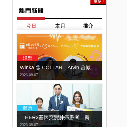
Winka @ COLLAR｜Arvin 曾傲棐｜Dark 黃明德｜表妹 Ｍona 8月29日起登陸L5維港空中花園 | wwwtc mall 首度呈獻「Music Wave By The Harbo
2026-08-07
「HER2基因突變肺癌患者：新一代口服標靶藥帶來希望」， 促請政府加快納入藥物名冊，助患者及早受惠
2026-08-07