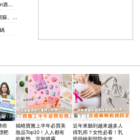
送一！
店推介！
惠碼
肺癌
揭曉寶雅上半年必買美
近年來聽到越來越多人
標靶
妝品Top10！人人都有
得乳癌？女性必看！乳
.
的氣墊、定妝噴霧...
癌篩檢和預防全攻