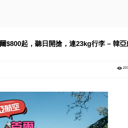
首爾$800起，聽日開搶，連23kg行李 – 韓
20