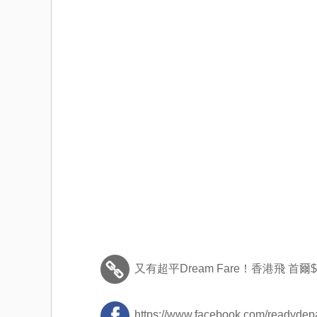
又有超平Dream Fare！香港飛 首爾
https://www.facebook.com/readydepa