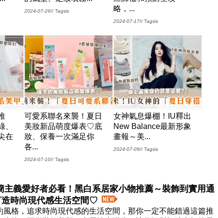
略，...
2024-07-26
// Tagsis
2024-07-17
// Tagsis
推
可愛系聯名來襲！夏日
女神氣息爆棚！IU釋出
綠、
美妝新品萌度爆表♡底
New Balance最新形象
尖在
妝、保養一次滿足你
畫報～美...
各...
2024-07-09
// Tagsis
2024-07-10
// Tagsis
簡主義愛好者必看！黑白系居家小物推薦～裝飾到實用通
打造時尚現代感生活空間♡
約風格，追求時尚現代感的生活空間，那你一定不能錯過這篇推