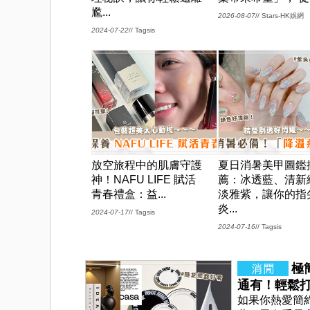
尷...
// Stars-HK娛網
2026-08-07
2024-07-22
// Tagsis
放空旅程中的肌膚守護
夏日消暑美甲圖鑑
神！NAFU LIFE 賦活
薦：冰透藍、清新
青春禮盒：益...
淡雅紫，讓你的指
炎...
2024-07-17
// Tagsis
2024-07-16
// Tagsis
極
通有！輕鬆
如果你熱愛簡