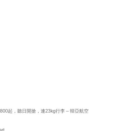
$800起，聽日開搶，連23kg行李 – 韓亞航空
rt