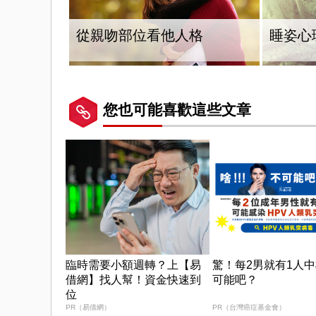
從親吻部位看他人格
睡姿心
您也可能喜歡這些文章
臨時需要小額週轉？上【易
驚！每2男就有1人
借網】找人幫！資金快速到
可能吧？
位
PR（易借網）
PR（台灣癌症基金會）