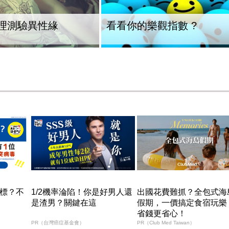
理測驗異性緣
看看你的樂觀指數 ?
中標？不
1/2機率淪陷！你是好男人還
出國花費難抓？全包式海
是渣男？關鍵在這
假期，一價搞定食宿玩樂
省錢更省心！
PR（台灣癌症基金會）
PR（Club Med Taiwan）