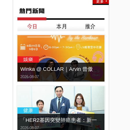
Winka @ COLLAR｜Arvin 曾傲棐｜Dark 黃明德｜表妹 Ｍona 8月29日起登陸L5維港空中花園 | wwwtc mall 首度呈獻「Music Wave By The Harbo
2026-08-07
「HER2基因突變肺癌患者：新一代口服標靶藥帶來希望」， 促請政府加快納入藥物名冊，助患者及早受惠
2026-08-07