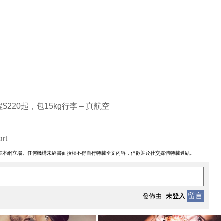
220起，包15kg行李 – 真航空
rt
表本網立場。任何機構未經書面授權不得自行轉載全文內容，但歡迎於社交媒體轉載連結。
留言
發佈由:
未登入