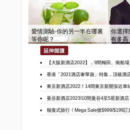
愛情測驗-你的另一半在哪裏
你選擇
等你呢？
有多高
您也可能喜歡這些文章
1/2機率淪陷！你是好男人還
出國花費難抓？全包