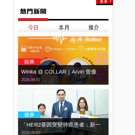
Winka @ COLLAR｜Arvin 曾傲棐｜Dark 黃明德｜表妹 Ｍona 8月29日起登陸L5維港空中花園 | wwwtc mall 首度呈獻「Music Wave By The Harbo
2026-08-07
「HER2基因突變肺癌患者：新一代口服標靶藥帶來希望」， 促請政府加快納入藥物名冊，助患者及早受惠
2026-08-07