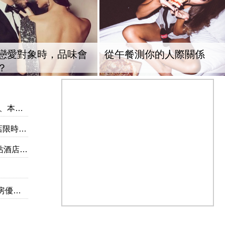
戀愛對象時，品味會
從午餐測你的人際關係
？
式海島
出遊只要帶這瓶，氣色好明
伴侶和妳一起預防HPV，