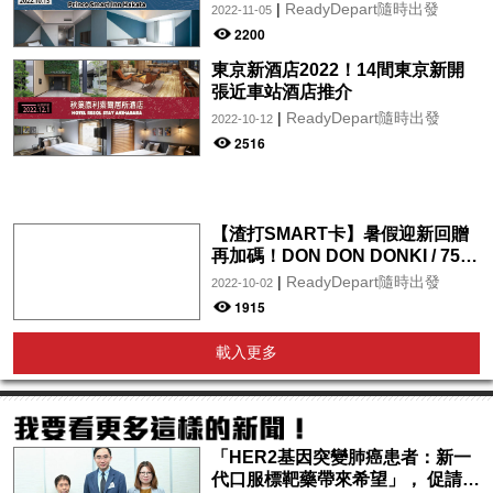
|
ReadyDepart隨時出發
2022-11-05
2200
東京新酒店2022！14間東京新開
張近車站酒店推介
|
ReadyDepart隨時出發
2022-10-12
2516
【渣打SMART卡】暑假迎新回贈
再加碼！DON DON DONKI / 759
阿信屋 / OK / 百佳 / 屈臣氏 /
|
ReadyDepart隨時出發
2022-10-02
foodpanda / pandamart全年享
1915
5%現金回贈！迎新更新高達$2
載入更多
「HER2基因突變肺癌患者：新一
代口服標靶藥帶來希望」， 促請政