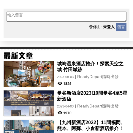
發佈由:
未登入
留言
城崎温泉酒店推介！探索天空之
城-竹田城跡
|
ReadyDepart隨時出發
2023-08-03
1825
曼谷新酒店2023!10間曼谷4至5星
新酒店
|
ReadyDepart隨時出發
2023-04-03
1970
【九州新酒店2022】11間福岡、
熊本、阿蘇、小倉新酒店推介！