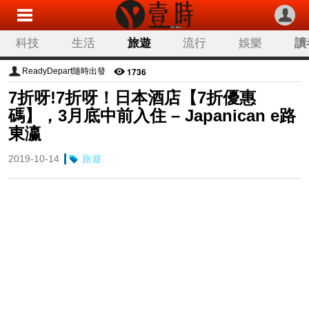
科技
生活
旅遊
流行
娛樂
讀
1736
ReadyDepart隨時出發
7折呀!7折呀！日本酒店【7折優惠
碼】，3月底中前入住 – Japanican e路
東瀛
2019-10-14
旅遊