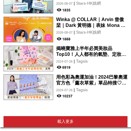
府加快納入藥物名冊，助患者及早
|
Stars-HK娛網
2026-08-07
受惠
1835
Winka @ COLLAR｜Arvin 曾傲
棐｜Dark 黃明德｜表妹 Ｍona 8
月29日起登陸L5維港空中花園 |
|
Stars-HK娛網
2026-08-07
wwwtc mall 首度呈獻「Music
1888
Wave By The Harbo
揭曉寶雅上半年必買美妝品
Top10！人人都有的氣墊、定妝噴
霧、保養品～幫你找到最值得入手
|
Tagsis
2024-07-26
的好物♡
6919
用色彩為奧運加油！2024巴黎奧運
官方色「薰衣草紫」單品特搜♡讓
你從頭到腳、隨時充滿奧運氛圍～
|
Tagsis
2024-07-26
10237
載入更多