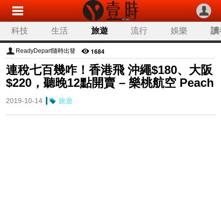
科技
生活
旅遊
流行
娛樂
讀
1684
ReadyDepart隨時出發
連稅七百幾咋！香港飛 沖繩$180、大阪
$220，聽晚12點開賣 – 樂桃航空 Peach
2019-10-14
旅遊