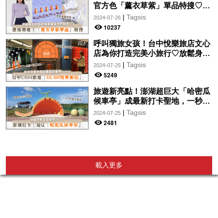
官方色「薰衣草紫」單品特搜♡讓
你從頭到腳、隨時充滿奧運氛圍～
|
Tagsis
2024-07-26
10237
呼叫獨旅女孩！台中悅樂旅店文心
店為你打造完美小旅行♡放鬆身心
的絕美住宿！交通便利、設計時
|
Tagsis
2024-07-25
尚，拍美照so easy～
5249
旅遊新亮點！澎湖超巨大「哈密瓜
候車亭」成最新打卡聖地，一秒走
入童話故事中♡
|
Tagsis
2024-07-25
2481
載入更多