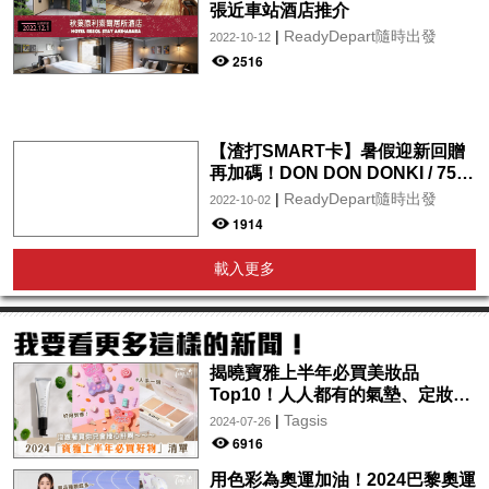
張近車站酒店推介
|
ReadyDepart隨時出發
2022-10-12
2516
【渣打SMART卡】暑假迎新回贈
再加碼！DON DON DONKI / 759
阿信屋 / OK / 百佳 / 屈臣氏 /
|
ReadyDepart隨時出發
2022-10-02
foodpanda / pandamart全年享
1914
5%現金回贈！迎新更新高達$2
載入更多
揭曉寶雅上半年必買美妝品
Top10！人人都有的氣墊、定妝噴
霧、保養品～幫你找到最值得入手
|
Tagsis
2024-07-26
的好物♡
6916
用色彩為奧運加油！2024巴黎奧運