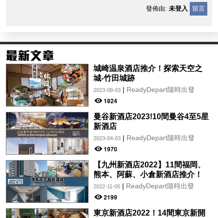
發佈由:
未登入
留言
城崎温泉酒店推介！探索天空之
城-竹田城跡
|
ReadyDepart隨時出發
2023-08-03
1824
曼谷新酒店2023!10間曼谷4至5星
新酒店
|
ReadyDepart隨時出發
2023-04-03
1970
【九州新酒店2022】11間福岡、
熊本、阿蘇、小倉新酒店推介！
|
ReadyDepart隨時出發
2022-11-05
2199
東京新酒店2022！14間東京新開