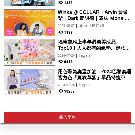
受惠
1835
Winka @ COLLAR｜Arvin 曾傲
棐｜Dark 黃明德｜表妹 Ｍona 8
月29日起登陸L5維港空中花園 |
|
Stars-HK娛網
2026-08-07
wwwtc mall 首度呈獻「Music
1888
Wave By The Harbo
揭曉寶雅上半年必買美妝品
Top10！人人都有的氣墊、定妝噴
霧、保養品～幫你找到最值得入手
|
Tagsis
2024-07-26
的好物♡
6919
用色彩為奧運加油！2024巴黎奧運
官方色「薰衣草紫」單品特搜♡讓
你從頭到腳、隨時充滿奧運氛圍～
|
Tagsis
2024-07-26
10237
載入更多