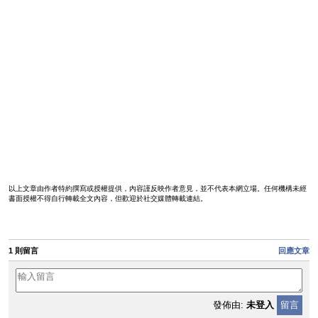
以上文章由作者特約撰寫或授權提供，內容謹反映作者意見，並不代表本網立場。任何機構未經
書面授權不得自行轉載全文內容，但歡迎於社交媒體轉載連結。
1 則留言
回應文章
發佈由:
未登入
留言