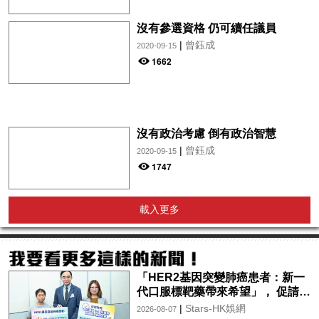
沒有參選資格 仍可續任議員
|
曾鈺成
2020-09-15
1662
沒有政治考慮 倒有政治智慧
|
曾鈺成
2020-09-15
1747
載入更多
「HER2基因突變肺癌患者：新一
代口服標靶藥帶來希望」， 促請政
府加快納入藥物名冊，助患者及早
|
Stars-HK娛網
2026-08-07