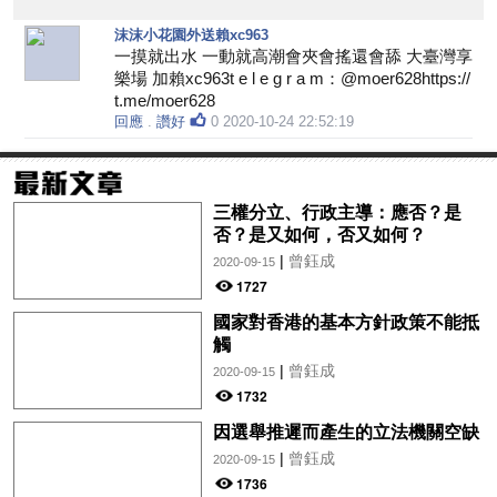
沫沫小花園外送賴xc963
一摸就出水 一動就高潮會夾會搖還會舔 大臺灣享
樂場 加賴xc963t e l e g r a m：@moer628https://
t.me/moer628
回應
.
讚好
0
2020-10-24 22:52:19
三權分立、行政主導：應否？是
否？是又如何，否又如何？
|
曾鈺成
2020-09-15
1727
國家對香港的基本方針政策不能抵
觸
|
曾鈺成
2020-09-15
1732
因選舉推遲而產生的立法機關空缺
|
曾鈺成
2020-09-15
1736