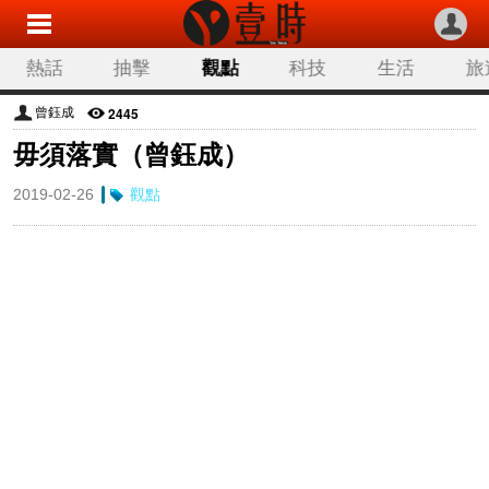
熱話
抽擊
觀點
科技
生活
旅
2445
曾鈺成
毋須落實（曾鈺成）
2019-02-26
觀點