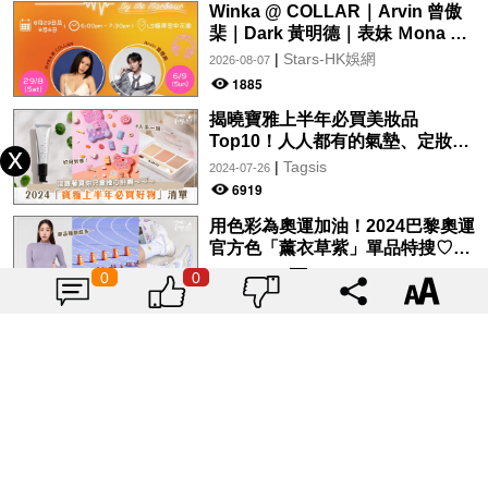
Winka @ COLLAR｜Arvin 曾傲
棐｜Dark 黃明德｜表妹 Ｍona 8
月29日起登陸L5維港空中花園 |
|
Stars-HK娛網
2026-08-07
wwwtc mall 首度呈獻「Music
1885
Wave By The Harbo
揭曉寶雅上半年必買美妝品
Top10！人人都有的氣墊、定妝噴
霧、保養品～幫你找到最值得入手
|
Tagsis
2024-07-26
的好物♡
6919
用色彩為奧運加油！2024巴黎奧運
官方色「薰衣草紫」單品特搜♡讓
你從頭到腳、隨時充滿奧運氛圍～
|
Tagsis
2024-07-26
0
0
10237
載入更多