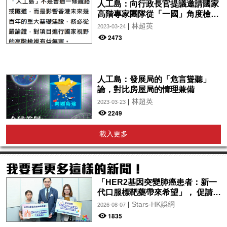
人工島：向行政長官提議邀請國家
高階專家團隊從「一國」角度檢視
項目
|
林超英
2023-03-24
2473
人工島：發展局的「危言聳聽」
論，對比房屋局的情理兼備
|
林超英
2023-03-23
2249
載入更多
「HER2基因突變肺癌患者：新一
代口服標靶藥帶來希望」， 促請政
府加快納入藥物名冊，助患者及早
|
Stars-HK娛網
2026-08-07
受惠
1835