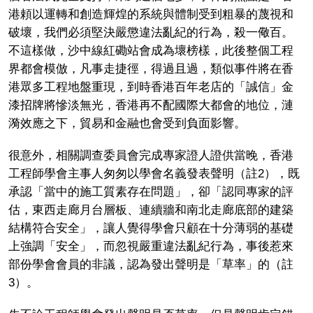
港頼以運轉和創造輝煌的系統與體制受到粗暴的蔑視和
破壞，我們必須堅決嚴懲違法亂紀的行為，殺一儆百。
不這樣做，沙中線紅磡站會成為壞榜樣，此後整個工程
界都會模倣，凡事走捷徑，得過且過，類似事件將在香
港眾多工程地盤重現，到時香港百年老店的「誠信」金
漆招牌將慘淡無光，香港再不配國際大都會的地位，漣
漪效應之下，貿易和金融也會受到負面影響。
很意外，相關調查委員會完成專家證人證供當晚，香港
工程師學會主事人匆匆以學會名義發表聲明（註2），既
承認「當中的施工質素存在問題」，卻「認同專家的評
估，東西走廊月台層板、連續牆和南北走廊底部的建築
結構符合安全」，讓人覺得學會只顧在十分薄弱的基礎
上強調「安全」，而忽視嚴重違法亂紀行為，事後惹來
部份學會會員的非議，認為發出聲明是「草率」的（註
3）。