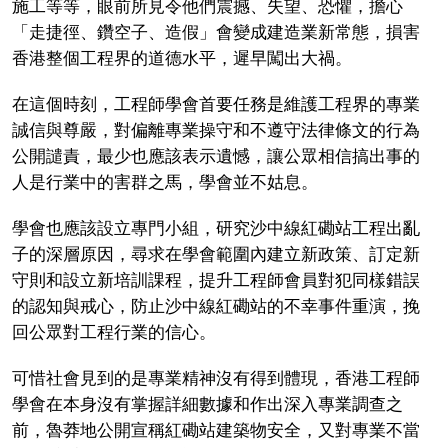
施工等等，眼前所見令他們震撼、失望、恐懼，擔心
「走捷徑、鑽空子、造假」會變成建造業新常態，損害
香港整個工程界的道德水平，遲早闖出大禍。
在這個時刻，工程師學會首要任務是維護工程界的專業
誠信與尊嚴，對偏離專業操守和不遵守法律條文的行為
公開譴責，最少也應該表示遺憾，讓公眾相信搞出事的
人是行業中的害群之馬，學會並不姑息。
學會也應該設立專門小組，研究沙中線紅磡站工程出亂
子的深層原因，尋求在學會範圍內建立新政策、訂定新
守則和設立新培訓課程，提升工程師會員對犯同樣錯誤
的認知與戒心，防止沙中線紅磡站的不幸事件重演，挽
回公眾對工程行業的信心。
可惜社會見到的是專業精神沒有得到體現，香港工程師
學會在本身沒有掌握詳細數據和作出深入專業調查之
前，魯莽地公開宣稱紅磡站建築物安全，又對專業不當