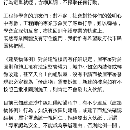
行為避重就輕，含糊其詞，不採取任何行動。
工程師學會的朋友們：對不起，社會對於你們的聲明心
中有數，工程師的專業形象受了嚴重打擊，難以彌補，
學會宜深切反省，盡快回到守護專業的軌道上。
既然專業團體沒有守住龍門，我們惟有希望政府代市民
嚴格把關。
《建築物條例》對於建造樓房有仔細規定，屋宇署對於
圖則和施工擁有法定監管權力，城中小如室內裝修或輕
微改建，甚至天台上的組裝屋，沒有申請而被屋宇署發
現都必定視為「僭建物」需要拆卸，新建的樓房如有不
按照已批准圖則施工，則肯定不會發出入伙紙。
目前已知建造沙中線紅磡站過程中，有不少違反《建築
物條例》行為，如沒有按圖則建造，或建了而無法確認
結構，屋宇署應該一視同仁，拒絕發出入伙紙，所謂
「專家認為安全」不能成為爭辯理由，否則此例一開，