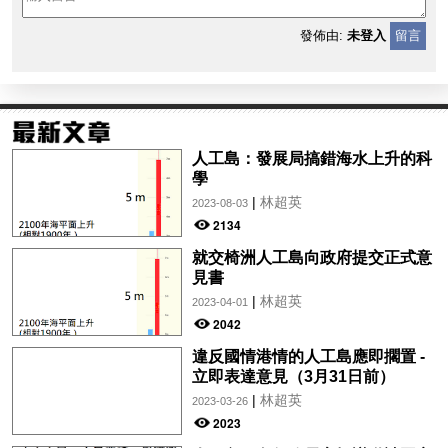
發佈由:
未登入
留言
人工島：發展局搞錯海水上升的科
學
|
林超英
2023-08-03
2134
就交椅洲人工島向政府提交正式意
見書
|
林超英
2023-04-01
2042
違反國情港情的人工島應即擱置 -
立即表達意見（3月31日前）
|
林超英
2023-03-26
2023