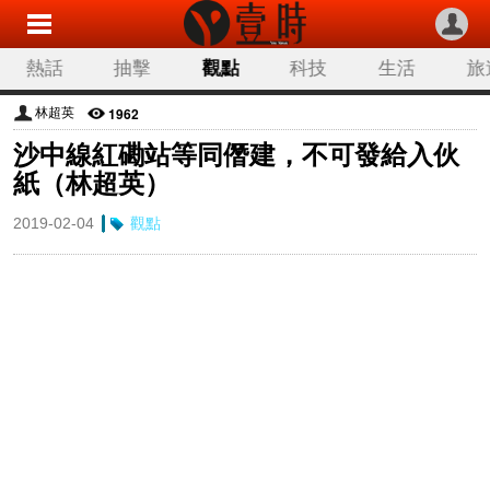
熱話
抽擊
觀點
科技
生活
旅
1962
林超英
沙中線紅磡站等同僭建，不可發給入伙
紙（林超英）
2019-02-04
觀點