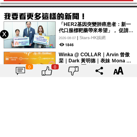
「HER2基因突變肺癌患者：新一
代口服標靶藥帶來希望」， 促請政
府加快納入藥物名冊，助患者及早
|
Stars-HK娛網
2026-08-07
受惠
1846
Winka @ COLLAR｜Arvin 曾傲
棐｜Dark 黃明德｜表妹 Ｍona 8
月29日起登陸L5維港空中花園 |
0
0
|
Stars-HK娛網
2026-08-07
wwwtc mall 首度呈獻「Music
1918
Wave By The Harbo
揭曉寶雅上半年必買美妝品
Top10！人人都有的氣墊、定妝噴
霧、保養品～幫你找到最值得入手
|
Tagsis
2024-07-26
的好物♡
6919
用色彩為奧運加油！2024巴黎奧運
官方色「薰衣草紫」單品特搜♡讓
你從頭到腳、隨時充滿奧運氛圍～
|
Tagsis
2024-07-26
10237