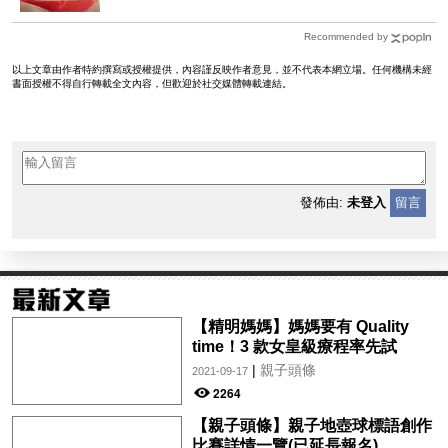
Recommended by
以上文章由作者特約撰寫或授權提供，內容謹反映作者意見，並不代表本網立場。任何機構未經
書面授權不得自行轉載全文內容，但歡迎於社交媒體轉載連結。
發佈由:
未登入
留言
【精明媽媽】媽媽要有 Quality
time！3 款女皇級療程率先試
|
親子頭條
2021-09-17
2264
【親子頭條】親子地壺球標語創作
比賽詳情一覽(已延長報名)