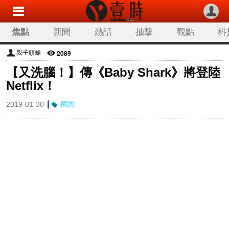
焦點
新聞
熱話
抽擊
觀點
科
2089
親子頭條
【又洗腦！】傳《Baby Shark》將登陸
Netflix！
2019-01-30
國際