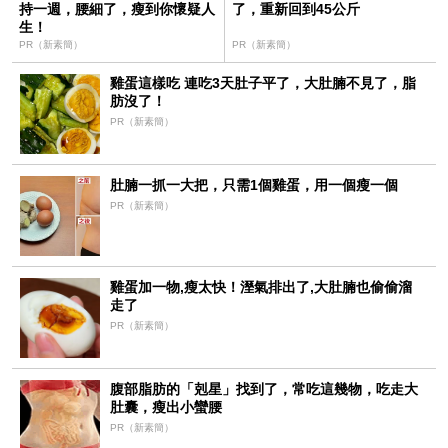
持一週，腰細了，瘦到你懷疑人
了，重新回到45公斤
生！
PR（新素簡）
PR（新素簡）
雞蛋這樣吃 連吃3天肚子平了，大肚腩不見了，脂
肪沒了！
PR（新素簡）
肚腩一抓一大把，只需1個雞蛋，用一個瘦一個
PR（新素簡）
雞蛋加一物,瘦太快！溼氣排出了,大肚腩也偷偷溜
走了
PR（新素簡）
腹部脂肪的「剋星」找到了，常吃這幾物，吃走大
肚囊，瘦出小蠻腰
PR（新素簡）