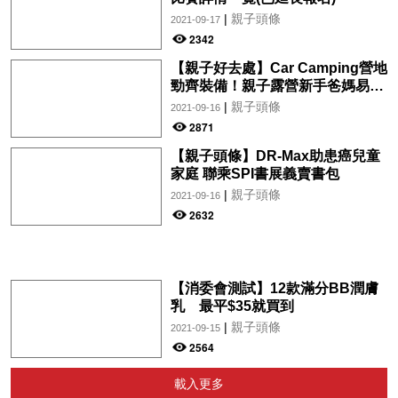
|
親子頭條
2021-09-17
2342
【親子好去處】Car Camping營地
勁齊裝備！親子露營新手爸媽易上
手
|
親子頭條
2021-09-16
2871
【親子頭條】DR-Max助患癌兒童
家庭 聯乘SPI書展義賣書包
|
親子頭條
2021-09-16
2632
【消委會測試】12款滿分BB潤膚
乳 最平$35就買到
|
親子頭條
2021-09-15
2564
載入更多