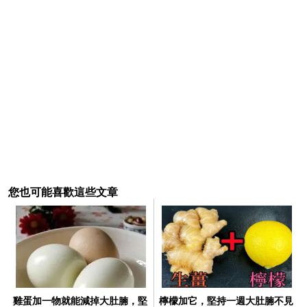
您也可能喜歡這些文章
雞蛋加一物就能減掉大肚腩，堅
檸檬加它，堅持一週大肚腩不見