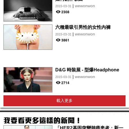
|
wewonwon
2015-03-31
2308
六種最吸引男性的女性內褲
|
wewonwon
2015-03-31
3861
D&G 時裝展 - 型爆Headphone
|
wewonwon
2015-03-31
2714
載入更多
「HER2基因突變肺癌患者：新一