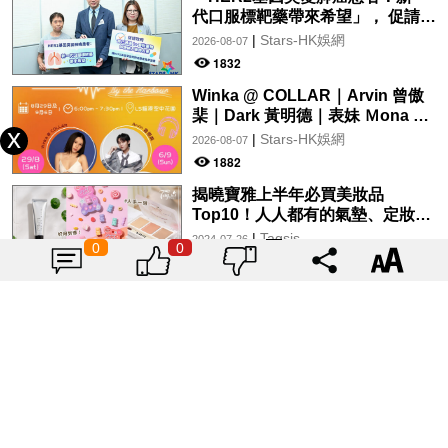
代口服標靶藥帶來希望」， 促請政
府加快納入藥物名冊，助患者及早
|
Stars-HK娛網
2026-08-07
受惠
1832
Winka @ COLLAR｜Arvin 曾傲
棐｜Dark 黃明德｜表妹 Ｍona 8
月29日起登陸L5維港空中花園 |
|
Stars-HK娛網
2026-08-07
wwwtc mall 首度呈獻「Music
1882
Wave By The Harbo
揭曉寶雅上半年必買美妝品
Top10！人人都有的氣墊、定妝噴
霧、保養品～幫你找到最值得入手
|
Tagsis
2024-07-26
0
0
的好物♡
6918
用色彩為奧運加油！2024巴黎奧運
官方色「薰衣草紫」單品特搜♡讓
你從頭到腳、隨時充滿奧運氛圍～
|
Tagsis
2024-07-26
10237
載入更多