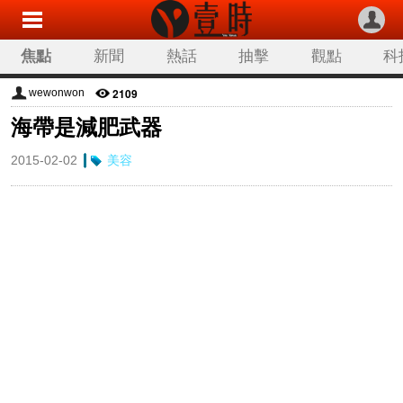
焦點
新聞
熱話
抽擊
觀點
科
2109
wewonwon
海帶是減肥武器
2015-02-02
美容