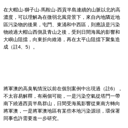
在大帽山-獅子山-馬鞍山-西貢半島連續的山脈以北的高
濃度，可以理解為在微弱北風背景下，來自內地隣近地
區污染物的後果，屯門、東涌和中西區，則應該是污染
物繞過大帽山西側及青山之後，受到日間海風的影響和
大嶼山阻擋，向東折向維港，再在太平山阻擋下聚集造
成（註4、5）。
將軍澳的高臭氧情況以前在個別案例中出現過（註6），
不太容易解釋，有兩個可能，一是污染空氣從塔門一帶
南下繞過西貢半島群山，日間受海風影響從東南方轉向
將軍澳，一是將軍澳地區有某些本地污染源頭，環保署
同事也許需要進一步研究。