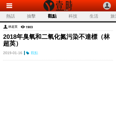
熱話
抽擊
觀點
科技
生活
旅
1903
林超英
2018年臭氧和二氧化氮污染不達標（林
超英）
2019-01-16
觀點