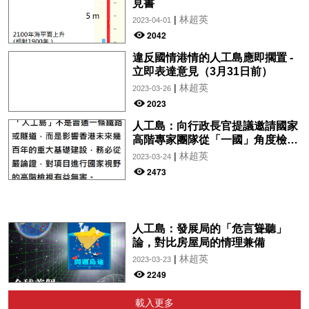
見書
|
林超英
2023-04-01
2042
違反國情港情的人工島應即擱置 -
立即表達意見（3月31日前）
|
林超英
2023-03-26
2023
人工島：向行政長官提議邀請國家
高階專家團隊從「一國」角度檢視
項目
|
林超英
2023-03-24
2473
人工島：發展局的「危言聳聽」
論，對比房屋局的情理兼備
|
林超英
2023-03-23
2249
載入更多