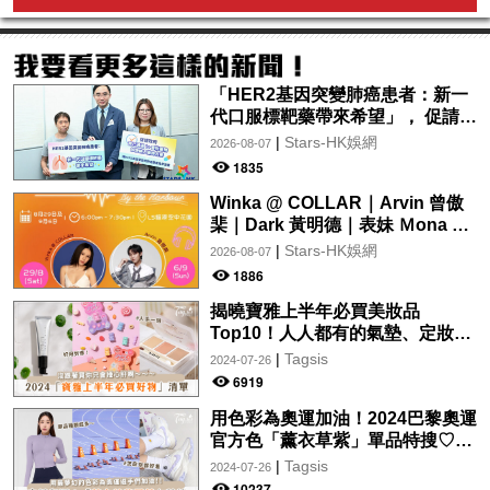
「HER2基因突變肺癌患者：新一
代口服標靶藥帶來希望」， 促請政
府加快納入藥物名冊，助患者及早
|
Stars-HK娛網
2026-08-07
受惠
1835
Winka @ COLLAR｜Arvin 曾傲
棐｜Dark 黃明德｜表妹 Ｍona 8
月29日起登陸L5維港空中花園 |
|
Stars-HK娛網
2026-08-07
wwwtc mall 首度呈獻「Music
1886
Wave By The Harbo
揭曉寶雅上半年必買美妝品
Top10！人人都有的氣墊、定妝噴
霧、保養品～幫你找到最值得入手
|
Tagsis
2024-07-26
的好物♡
6919
用色彩為奧運加油！2024巴黎奧運
官方色「薰衣草紫」單品特搜♡讓
你從頭到腳、隨時充滿奧運氛圍～
|
Tagsis
2024-07-26
10237