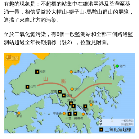
有趣的現象是：不超標的站集中在維港兩港及荃灣至葵
涌一帶，相信受益於大帽山-獅子山-馬鞍山群山的屏障，
遮擋了來自北方的污染。
至於二氧化氮污染，有6個一般監測站和全部三個路邊監
測站超過全年長期指標（註2），位置見附圖。