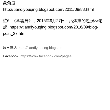
象角度
http://tiandiyouqing.blogspot.com/2015/08/88.html
註6 《草雲居》，2015年9月27日：污煙瘴的超強秋老
虎 https://tiandiyouqing.blogspot.com/2016/09/blog-
post_27.html
原文連結:
http://tiandiyouqing.blogspot....
Facebook:
https://www.facebook.com/pages...