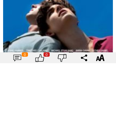
0
0
Call Me By Your Name