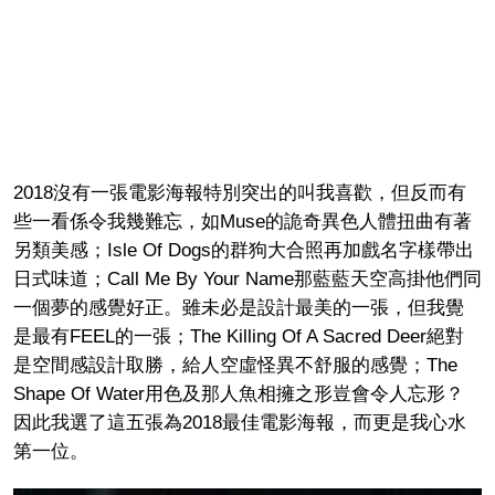
2018沒有一張電影海報特別突出的叫我喜歡，但反而有
些一看係令我幾難忘，如Muse的詭奇異色人體扭曲有著
另類美感；Isle Of Dogs的群狗大合照再加戲名字樣帶出
日式味道；Call Me By Your Name那藍藍天空高掛他們同
一個夢的感覺好正。雖未必是設計最美的一張，但我覺
是最有FEEL的一張；The Killing Of A Sacred Deer絕對
是空間感設計取勝，給人空虛怪異不舒服的感覺；The
Shape Of Water用色及那人魚相擁之形豈會令人忘形？
因此我選了這五張為2018最佳電影海報，而更是我心水
第一位。