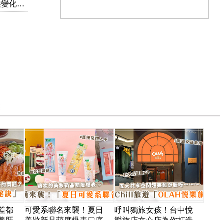
超英）
差都
可愛系聯名來襲！夏日
呼叫獨旅女孩！台中悅