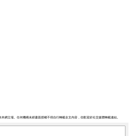
表本網立場。任何機構未經書面授權不得自行轉載全文內容，但歡迎於社交媒體轉載連結。