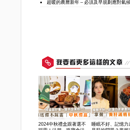
超暖的農曆新年 – 必須及早規劃應對氣候變化（林
2024中秋禮盒跟著選不
睡眠不好、記憶力