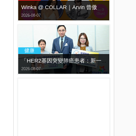
Winka @ COLLAR｜Arvin 曾傲棐｜Dark 黃明德｜表妹 Ｍona 8月29日起登陸L5維港空中花園 | wwwtc mall 首度呈獻「Music Wave By The Harbo
2026-08-07
「HER2基因突變肺癌患者：新一代口服標靶藥帶來希望」， 促請政府加快納入藥物名冊，助患者及早受惠
2026-08-07