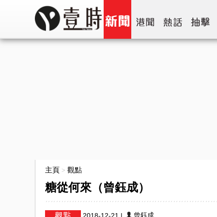
主頁
觀點
>
糖從何來（曾鈺成）
曾鈺成
2018-12-21
|