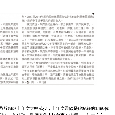
盈餘將較上年度大幅減少；上年度盈餘是破紀錄的1480億