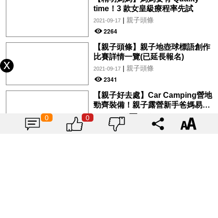
time！3 款女皇級療程率先試
|
親子頭條
2021-09-17
2264
【親子頭條】親子地壺球標語創作
比賽詳情一覽(已延長報名)
|
親子頭條
2021-09-17
2341
【親子好去處】Car Camping營地
勁齊裝備！親子露營新手爸媽易上
手
|
親子頭條
0
0
2021-09-16
2871
【親子頭條】DR-Max助患癌兒童
家庭 聯乘SPI書展義賣書包
|
親子頭條
2021-09-16
2632
【消委會測試】12款滿分BB潤膚