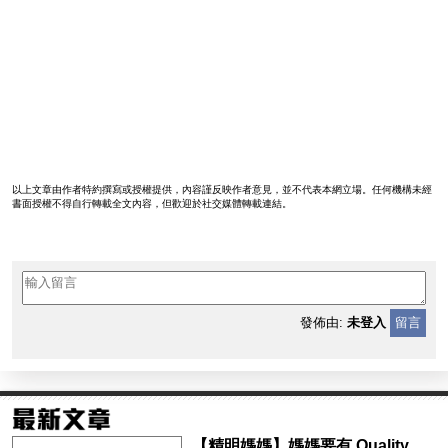
以上文章由作者特約撰寫或授權提供，內容謹反映作者意見，並不代表本網立場。任何機構未經
書面授權不得自行轉載全文內容，但歡迎於社交媒體轉載連結。
發佈由:
未登入
留言
【精明媽媽】媽媽要有 Quality