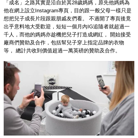
「成名」之路其實是沿自於其28歲媽媽，原先他媽媽為
他在網上設立Instagram專頁，目的跟一般父母一樣只是
想把兒子成長片段跟親朋戚友們看。 不過開了專頁後竟
出乎意料地大受歡迎，短短一個月內IG追隨者就超過一
千人，而他的媽媽亦趁機把兒子打造成網紅， 開始接受
廠商們贊助及合作，包括幫兒子穿上指定品牌的衣物
等， 總計共收到價值超過一萬英磅的贊助及合作。