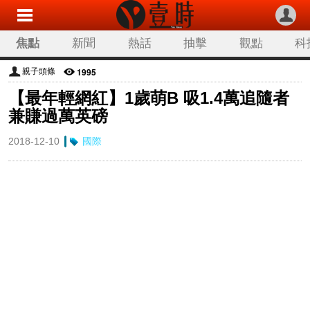
焦點
新聞
熱話
抽擊
觀點
科
1995
親子頭條
【最年輕網紅】1歲萌B 吸1.4萬追隨者
兼賺過萬英磅
2018-12-10
國際