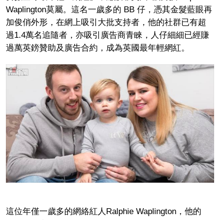
Waplington莫屬。這名一歲多的 BB 仔，憑其金髮藍眼再
加俊俏外形，在網上吸引大批支持者，他的社群已有超
過1.4萬名追隨者，亦吸引廣告商青睞，人仔細細已經賺
過萬英鎊贊助及廣告合約，成為英國最年輕網紅。
這位年僅一歲多的網絡紅人Ralphie Waplington，他的