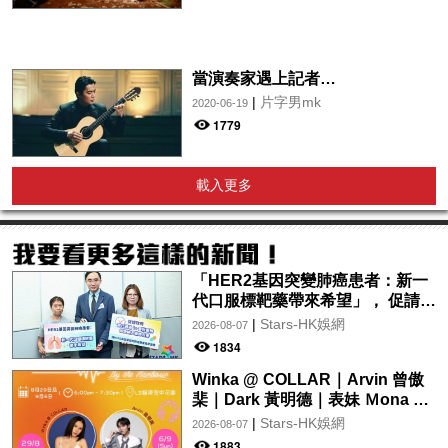
當演奏家遇上記者…
|
片字男mk
2020-06-19
1779
載入更多
「HER2基因突變肺癌患者：新一
代口服標靶藥帶來希望」， 促請政
府加快納入藥物名冊，助患者及早
|
Stars-HK娛網
2026-08-07
受惠
1834
Winka @ COLLAR｜Arvin 曾傲
棐｜Dark 黃明德｜表妹 Ｍona 8
月29日起登陸L5維港空中花園 |
|
Stars-HK娛網
2026-08-07
wwwtc mall 首度呈獻「Music
1883