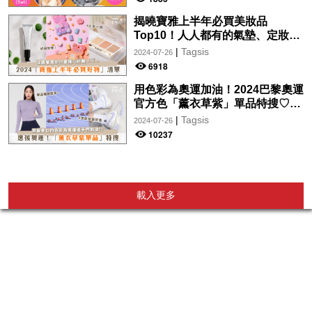
Wave By The Harbo
揭曉寶雅上半年必買美妝品
Top10！人人都有的氣墊、定妝噴
霧、保養品～幫你找到最值得入手
|
Tagsis
2024-07-26
的好物♡
6918
用色彩為奧運加油！2024巴黎奧運
官方色「薰衣草紫」單品特搜♡讓
你從頭到腳、隨時充滿奧運氛圍～
|
Tagsis
2024-07-26
10237
載入更多