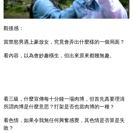
觀後感：
當禁慾男遇上豪放女，究竟會弄出什麼樣的一個局面？
看內容，以為會妙趣橫生，但出來原來都幾無趣。
看三級，什麼宣傳每十分鐘一場肉博，但首先真要理清
所謂肉博是什麼意思？打架是否也當肉博的一種？
看色情，如果令我無任何興奮感覺，其色情是否算是失
敗？