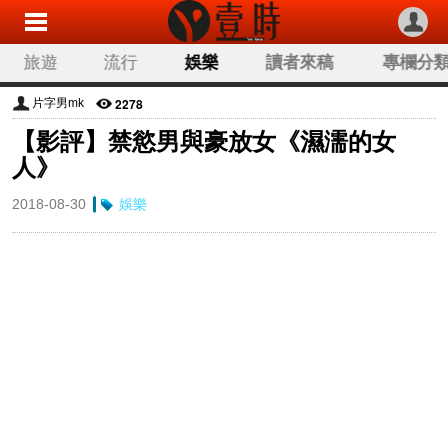
旅遊
流行
娛樂
讀者來稿
專欄分
2278
片字男mk
【影評】禁慾男與豪放女《濕濡的女
人》
2018-08-30
娛樂