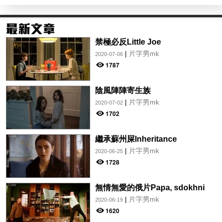
禁極必反Little Joe
|
片字男mk
2020-07-06
1787
陰風陣陣寄生族
|
片字男mk
2020-07-02
1702
繼承蘇州屎Inheritance
|
片字男mk
2020-06-25
1728
無情無愛的俄片Papa, sdokhni
|
片字男mk
2020-06-19
1620