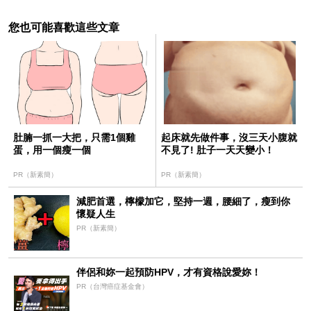
您也可能喜歡這些文章
肚腩一抓一大把，只需1個雞
起床就先做件事，沒三天小腹就
蛋，用一個瘦一個
不見了! 肚子一天天變小！
PR（新素簡）
PR（新素簡）
減肥首選，檸檬加它，堅持一週，腰細了，瘦到你
懷疑人生
PR（新素簡）
伴侶和妳一起預防HPV，才有資格說愛妳！
PR（台灣癌症基金會）