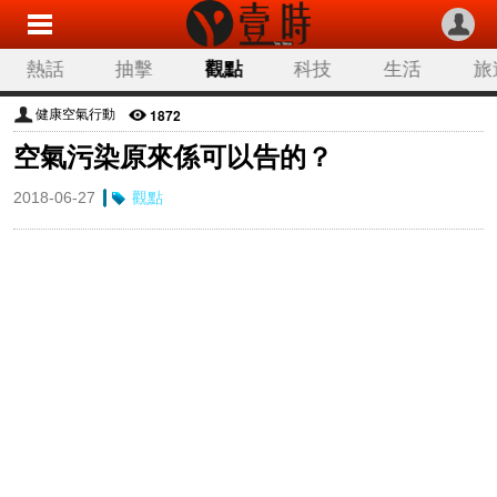
熱話
抽擊
觀點
科技
生活
旅
1872
健康空氣行動
空氣污染原來係可以告的？
2018-06-27
觀點