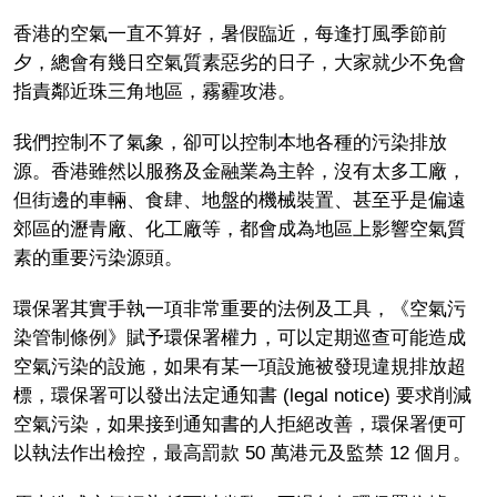
香港的空氣一直不算好，暑假臨近，每逢打風季節前
夕，總會有幾日空氣質素惡劣的日子，大家就少不免會
指責鄰近珠三角地區，霧霾攻港。
我們控制不了氣象，卻可以控制本地各種的污染排放
源。香港雖然以服務及金融業為主幹，沒有太多工廠，
但街邊的車輛、食肆、地盤的機械裝置、甚至乎是偏遠
郊區的瀝青廠、化工廠等，都會成為地區上影響空氣質
素的重要污染源頭。
環保署其實手執一項非常重要的法例及工具，《空氣污
染管制條例》賦予環保署權力，可以定期巡查可能造成
空氣污染的設施，如果有某一項設施被發現違規排放超
標，環保署可以發出法定通知書 (legal notice) 要求削減
空氣污染，如果接到通知書的人拒絕改善，環保署便可
以執法作出檢控，最高罰款 50 萬港元及監禁 12 個月。