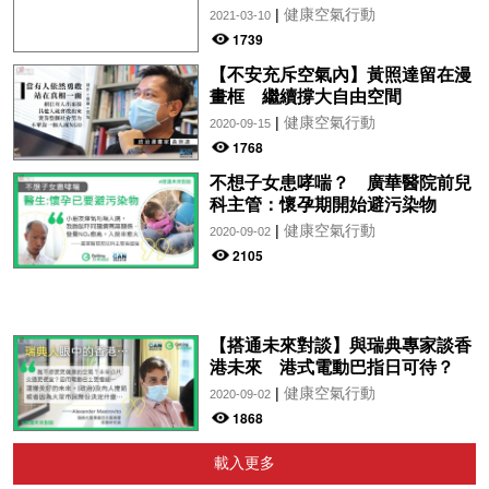
|
健康空氣行動
2021-03-10
1739
【不安充斥空氣內】黃照達留在漫
畫框 繼續撐大自由空間
|
健康空氣行動
2020-09-15
1768
不想子女患哮喘？ 廣華醫院前兒
科主管：懷孕期開始避污染物
|
健康空氣行動
2020-09-02
2105
【搭通未來對談】與瑞典專家談香
港未來 港式電動巴指日可待？
|
健康空氣行動
2020-09-02
1868
載入更多