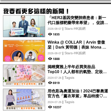
「HER2基因突變肺癌患者：新一
代口服標靶藥帶來希望」， 促請政
府加快納入藥物名冊，助患者及早
|
Stars-HK娛網
2026-08-07
受惠
1835
Winka @ COLLAR｜Arvin 曾傲
棐｜Dark 黃明德｜表妹 Ｍona 8
月29日起登陸L5維港空中花園 |
|
Stars-HK娛網
2026-08-07
wwwtc mall 首度呈獻「Music
1888
Wave By The Harbo
揭曉寶雅上半年必買美妝品
Top10！人人都有的氣墊、定妝噴
霧、保養品～幫你找到最值得入手
|
Tagsis
2024-07-26
的好物♡
6919
用色彩為奧運加油！2024巴黎奧運
官方色「薰衣草紫」單品特搜♡讓
你從頭到腳、隨時充滿奧運氛圍～
|
Tagsis
2024-07-26
10237