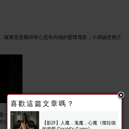
，確實是套難得有心思有內涵的驚慄電影，小弟誠意推介
喜歡這篇文章嗎？
一對中年夫婦，但選角方面都找到風韻猶存的Carla
wood，所以令電影內外都有看頭，讚！
【影評】人魔．鬼魔．心魔《傑拉德
的遊戲 Gerald’s Game》