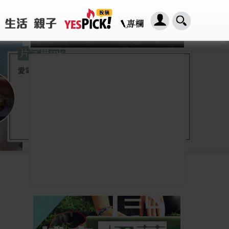
「HER2基因突變肺癌患者：新一代口服標靶藥帶來希望」， 促請政府加快納入藥物名冊，助患者及早受惠
2026-08-07
片字男mk
愛電影, 愛音樂, 以看電影為樂的平凡男子一名。