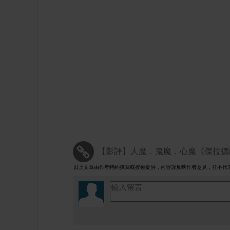
【影評】人魔．鬼魔．心魔《傑拉德的遊戲 
以上文章由作者特約撰寫或授權提供，內容謹反映作者意見，並不代