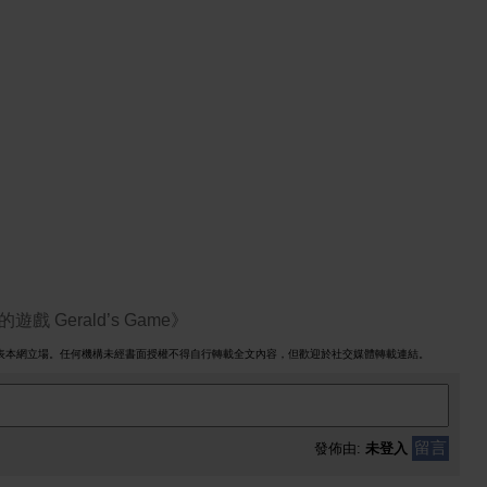
Gerald’s Game》
表本網立場。任何機構未經書面授權不得自行轉載全文內容，但歡迎於社交媒體轉載連結。
留言
發佈由:
未登入