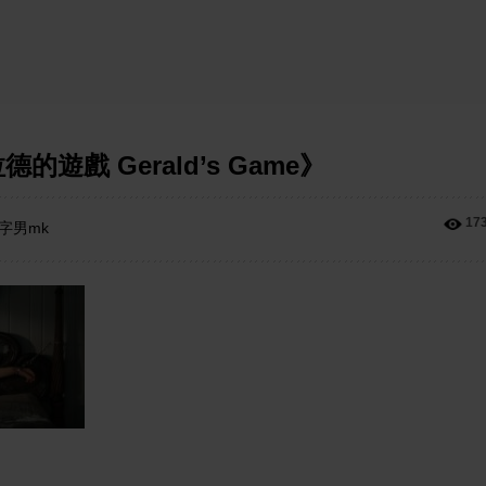
戲 Gerald’s Game》
17
字男mk