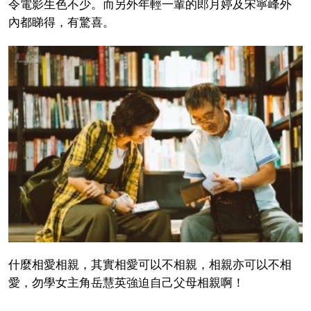
令電影生色不少。而另外年輕一輩的郎月婷及宋寧峰外
內都睇得，有驚喜。
什麼相愛相親，其實相愛可以不相親，相親亦可以不相
愛，勿學女主角岳慧英強迫自己父母相親啊！