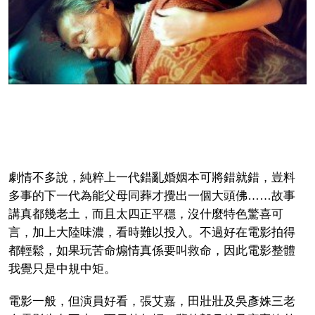
劇情不多說，純粹上一代錯亂婚姻本可將錯就錯，豈料
多事的下一代為能父母同葬才攪出一個大頭佛……故事
講真都幾老土，而且太四正平穩，沒什麼特色驚喜可
言，加上大陸味濃，看時難以投入。不過好在電影拍得
都輕鬆，如果玩苦命煽情真係要叫救命，因此電影整體
我覺只是中規中矩。
電影一般，但演員好看，張艾嘉，田壯壯及吳彥姝三老