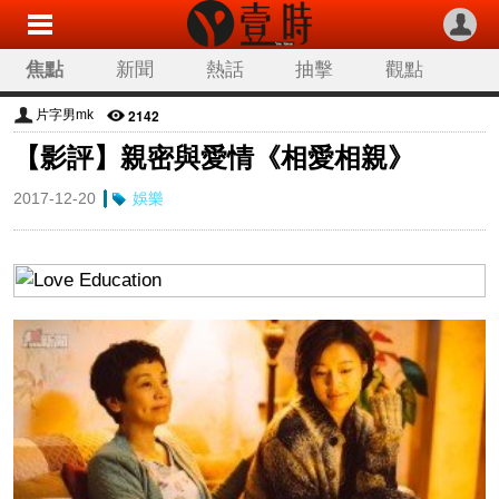
焦點
新聞
熱話
抽擊
觀點
科技
生活
旅遊
流行
娛樂
2142
片字男mk
【影評】親密與愛情《相愛相親》
讀者來稿
專欄分類
2017-12-20
娛樂