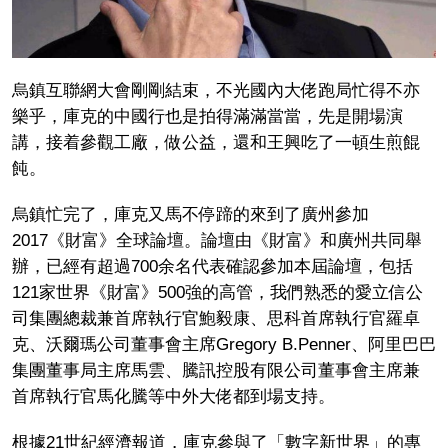
烏鎮互聯網大會剛剛結束，不光國內大佬跑局忙得不亦
樂乎，庫克的中國行也是拍得滿滿當當，先是開場演
講，接着參觀工廠，做公益，還和王興吃了一頓生煎餛
飩。
烏鎮忙完了，庫克又馬不停蹄的來到了廣州參加
2017《財富》全球論壇。論壇由《財富》和廣州共同舉
辦，已經有超過700余名代表確認參加本屆論壇，包括
121家世界《財富》500強的高管，我們熟悉的愛立信公
司集團總裁兼首席執行官鮑毅康、思科首席執行官羅卓
克、沃爾瑪公司董事會主席Gregory B.Penner、阿里巴巴
集團董事局主席馬雲、騰訊控股有限公司董事會主席兼
首席執行官馬化騰等中外大佬都到場支持。
根據21世紀經濟報道，庫克參與了「數字新世界」的專