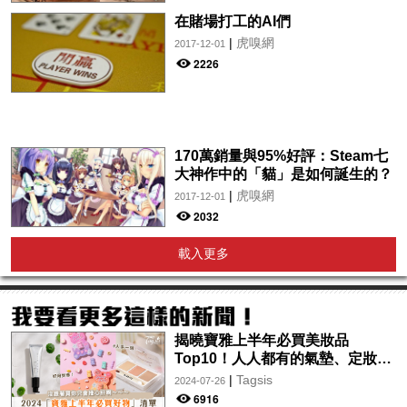
在賭場打工的AI們
|
虎嗅網
2017-12-01
2226
170萬銷量與95%好評：Steam七
大神作中的「貓」是如何誕生的？
|
虎嗅網
2017-12-01
2032
載入更多
揭曉寶雅上半年必買美妝品
Top10！人人都有的氣墊、定妝噴
霧、保養品～幫你找到最值得入手
|
Tagsis
2024-07-26
的好物♡
6916