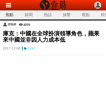
焦點
新聞
熱話
抽擊
觀點
科
2275
虎嗅網
庫克：中國在全球扮演領導角色，蘋果
來中國並非因人力成本低
2017-12-08
財經