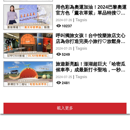
用色彩為奧運加油！2024巴黎奧運
官方色「薰衣草紫」單品特搜♡讓
你從頭到腳、隨時充滿奧運氛圍～
|
Tagsis
2024-07-26
10237
呼叫獨旅女孩！台中悅樂旅店文心
店為你打造完美小旅行♡放鬆身心
的絕美住宿！交通便利、設計時
|
Tagsis
2024-07-25
尚，拍美照so easy～
5249
旅遊新亮點！澎湖超巨大「哈密瓜
候車亭」成最新打卡聖地，一秒走
入童話故事中♡
|
Tagsis
2024-07-25
2481
載入更多