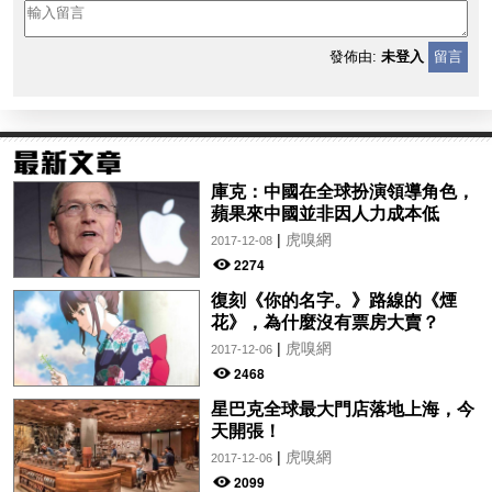
發佈由:
未登入
留言
庫克：中國在全球扮演領導角色，
蘋果來中國並非因人力成本低
|
虎嗅網
2017-12-08
2274
復刻《你的名字。》路線的《煙
花》，為什麼沒有票房大賣？
|
虎嗅網
2017-12-06
2468
星巴克全球最大門店落地上海，今
天開張！
|
虎嗅網
2017-12-06
2099