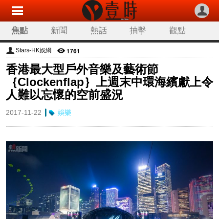
焦點
新聞
熱話
抽擊
觀點
科技
生活
旅遊
流行
娛樂
1761
Stars-HK娛網
香港最大型戶外音樂及藝術節
讀者來稿
專欄分類
｛Clockenflap｝上週末中環海繽獻上令
人難以忘懷的空前盛況
2017-11-22
娛樂