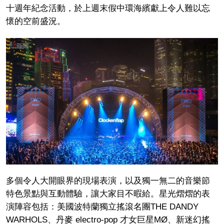
十週年紀念活動，於上週末假中環海繽獻上令人難以忘
懷的空前盛況。
多個令人大開眼界的現場表演，以及獨一無二的音樂節
特色景點與互動體驗，讓大家目不暇給。星光熠熠的表
演陣容包括：美國波特蘭獨立搖滾名團THE DANDY
WARHOLS、丹麥 electro-pop 才女巨星MØ、新迷幻搖