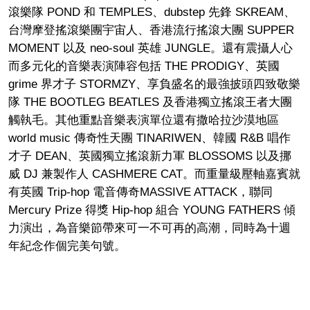
滾樂隊 POND 和 TEMPLES、dubstep 先鋒 SKREAM、
台灣摩登搖滾樂團宇宙人、香港流行搖滾大團 SUPPER
MOMENT 以及 neo-soul 英雄 JUNGLE。還有震攝人心
而多元化的音樂表演陣容包括 THE PRODIGY、英國
grime 界才子 STORMZY、享負盛名的最強披頭四致敬樂
隊 THE BOOTLEG BEATLES 及香港獨立搖滾王者大團
觸執毛。其他重點音樂表演單位還有撒哈拉沙漠地區
world music 傳奇性天團 TINARIWEN、韓國 R&B 唱作
才子 DEAN、英國獨立搖滾新力軍 BLOSSOMS 以及挪
威 DJ 兼製作人 CASHMERE CAT。而重量級壓軸嘉賓就
有英國 Trip-hop 電音傳奇MASSIVE ATTACK，聯同
Mercury Prize 得獎 Hip-hop 組合 YOUNG FATHERS 傾
力演出，為音樂節帶來可一不可再的高潮，同時為十週
年紀念作個完美句號。