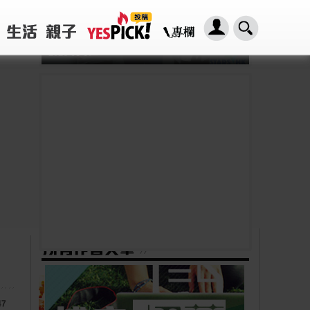
「HER2基因突變肺癌患者：新一代口服標靶藥帶來希望」， 促請政府加快納入藥物名冊，助患者及早受惠
2026-08-07
F for fighting: 最好，最
壞，繼續抗爭
47
2020-06-10