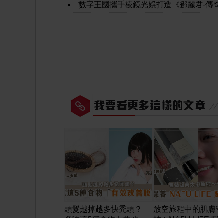
數字王國攜手棱鏡光娛打造《鄧麗君-傳奇》全息
頭髮越掉越多快禿頭？
放空旅程中的肌膚