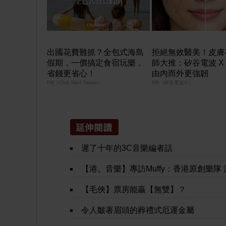
出國花費難抓？全包式海島
拒絕無效醫美！皮膚
假期，一價搞定食宿玩樂，
師大推：矽谷電波 X
省錢更省心！
由內而外更強韌
PR（Club Med Taiwan）
PR（矽谷電波X）
遲了十年的3C音樂編者話
【港。音樂】專訪Muffy：香港原創樂隊 濃濃Pop Roc
【毛俠】票房能贏【無雙】？
令人皺著眉頭的葬禮式厄運金屬