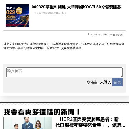
009829掌握AI關鍵 大華韓國KOSPI 50今強勢開募
PR（大華銀全能行銷方案）
Recommended by
以上文章由作者特約撰寫或授權提供，內容謹反映作者意見，並不代表本網立場。任何機構未經
書面授權不得自行轉載全文內容，但歡迎於社交媒體轉載連結。
發佈由:
未登入
留言
「HER2基因突變肺癌患者：新一
代口服標靶藥帶來希望」， 促請政