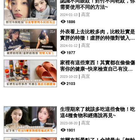
認識不同眼紋！對付不同乾紋，你
需要使用不同的方法~
|
高宜
2024-01-13
1886
外表看上去比較多肉，比較壯實是
實胖的特徵！虛胖的特徵對號入
座！
|
高宜
2024-01-12
1977
家裡有這些東西！其實都在偷偷傷
害你的健康~快來檢查自己有沒有
犯吧！
|
高宜
2023-10-22
2103
生理期來了就該多吃這些食物！吃
這4種食物和經痛說再見~
|
高宜
2023-08-20
1901