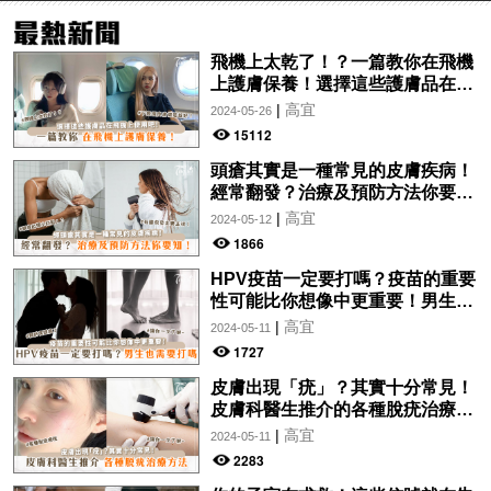
飛機上太乾了！？一篇教你在飛機
上護膚保養！選擇這些護膚品在飛
機上使用吧！
|
高宜
2024-05-26
15112
頭瘡其實是一種常見的皮膚疾病！
經常翻發？治療及預防方法你要
知！
|
高宜
2024-05-12
1866
HPV疫苗一定要打嗎？疫苗的重要
性可能比你想像中更重要！男生也
需要打嗎？
|
高宜
2024-05-11
1727
皮膚出現「疣」？其實十分常見！
皮膚科醫生推介的各種脫疣治療方
法分析！讓你一文了解~
|
高宜
2024-05-11
2283