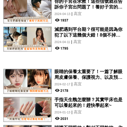
你的子宮在求救！這些信號就在告
訴你子宮出問題了！養好子宮的方
法，女生們都要知道！
|
高宜
2024-04-13
1937
減肥遇到平台期？很可能是因為你
犯了以下這幾個大錯！8個不掉秤
的原因，看看你有沒有踩雷！
|
高宜
2024-04-11
1795
眼睛的保養太重要了！一篇了解眼
周皮膚保養、保護視力、以及預防
眼紋的方法~
|
高宜
2024-02-17
2178
手指天生醜怎麼辦？其實甲床也是
可以養起來的！趕快學起來~
|
高宜
2024-01-13
2031