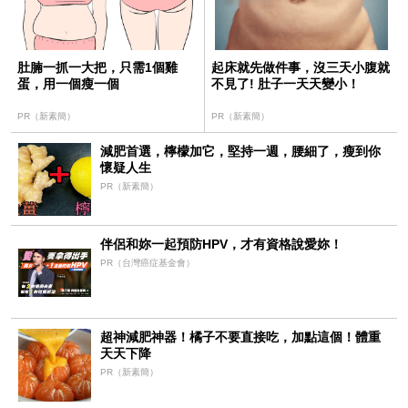
肚腩一抓一大把，只需1個雞
起床就先做件事，沒三天小腹就
蛋，用一個瘦一個
不見了! 肚子一天天變小！
PR（新素簡）
PR（新素簡）
減肥首選，檸檬加它，堅持一週，腰細了，瘦到你
懷疑人生
PR（新素簡）
伴侶和妳一起預防HPV，才有資格說愛妳！
PR（台灣癌症基金會）
超神減肥神器！橘子不要直接吃，加點這個！體重
天天下降
PR（新素簡）