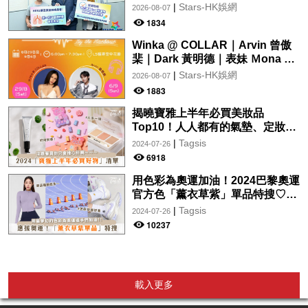
府加快納入藥物名冊，助患者及早
|
Stars-HK娛網
2026-08-07
受惠
1834
Winka @ COLLAR｜Arvin 曾傲
棐｜Dark 黃明德｜表妹 Ｍona 8
月29日起登陸L5維港空中花園 |
|
Stars-HK娛網
2026-08-07
wwwtc mall 首度呈獻「Music
1883
Wave By The Harbo
揭曉寶雅上半年必買美妝品
Top10！人人都有的氣墊、定妝噴
霧、保養品～幫你找到最值得入手
|
Tagsis
2024-07-26
的好物♡
6918
用色彩為奧運加油！2024巴黎奧運
官方色「薰衣草紫」單品特搜♡讓
你從頭到腳、隨時充滿奧運氛圍～
|
Tagsis
2024-07-26
10237
載入更多